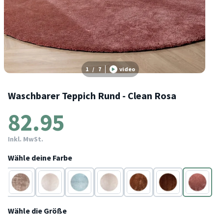
1
/
7
video
Waschbarer Teppich Rund - Clean Rosa
82.95
Inkl. MwSt.
Wähle deine Farbe
Braun
Creme
Blau
Beige
Braun
Braun
Rosa
Wähle die Größe