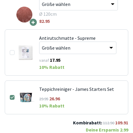
Ø 120cm
+
82.95
Antirutschmatte - Supreme
17.95
vanaf
10
% Rabatt
Teppichreiniger - James Starters Set
26.96
29.95
10
% Rabatt
Kombirabatt:
109.91
112.90
Deine Ersparnis
2.99