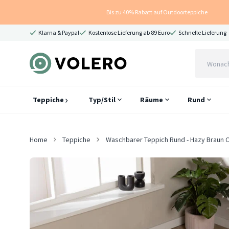
Bis zu 40% Rabatt auf Outdoorteppiche
Klarna & Paypal
Kostenlose Lieferung ab 89 Euro
Schnelle Lieferung
Teppiche
Typ/Stil
Räume
Rund
Home
Teppiche
Waschbarer Teppich Rund - Hazy Braun