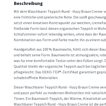
Beschreibung
Mit dem Waschbarer Teppich Rund - Hazy Braun Creme: v
eine fröhliche und spielerische Note. Die sanft geschwu
setzt einen kreativen Kontrapunkt zur weichen, cremefar
fließende Form lässt diesen organischen Teppich in Wo
Schlafzimmer sofort lebendig wirken, ohne dass der Raum
Kombination aus Form und Farbe macht ihn zu einem sub
Handgetuftet aus 100 % Baumwolle, fühlt sich dieser Ba
und behält seine Form. Baumwolle ist atmungsaktiv, ro
was für eine komfortable Textur unter den Füßen sorgt.
Qualität bleibt der organische Teppich auch bei tägliche
pflegeleicht. Das OEKO-TEX®-Zertifikat garantiert geprü
schadstofffreie Materialien.
Dieser Waschbarer Teppich Rund - Hazy Braun Creme vere
und passt perfekt zu modernen Wohnstilen mit natürlich
Tönen. Ein Baumwoll-Teppich, der Wärme, Kreativität un
Waschbarer Teppich Rund - Hazy Braun Creme ist die per