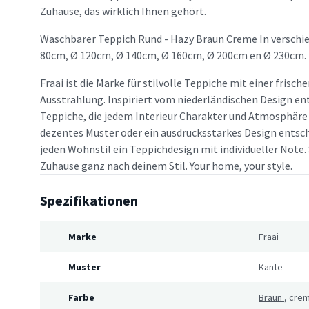
Zuhause, das wirklich Ihnen gehört.
Waschbarer Teppich Rund - Hazy Braun Creme In verschie
80cm, Ø 120cm, Ø 140cm, Ø 160cm, Ø 200cm en Ø 230cm.
Fraai ist die Marke für stilvolle Teppiche mit einer frisc
Ausstrahlung. Inspiriert vom niederländischen Design en
Teppiche, die jedem Interieur Charakter und Atmosphäre v
dezentes Muster oder ein ausdrucksstarkes Design entsche
jeden Wohnstil ein Teppichdesign mit individueller Note. 
Zuhause ganz nach deinem Stil. Your home, your style.
Spezifikationen
Marke
Fraai
Muster
Kante
Farbe
Braun
,
cre