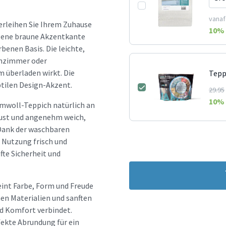
vanaf
erleihen Sie Ihrem Zuhause
10
% 
ngene braune Akzentkante
benen Basis. Die leichte,
hnzimmer oder
 überladen wirkt. Die
Tepp
tilen Design-Akzent.
29.95
10
% 
umwoll-Teppich natürlich an
bust und angenehm weich,
 Dank der waschbaren
r Nutzung frisch und
fte Sicherheit und
int Farbe, Form und Freude
en Materialien und sanften
d Komfort verbindet.
fekte Abrundung für ein