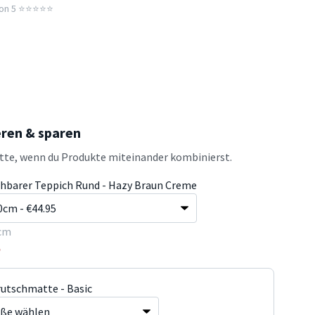
n 5 ⭐️⭐️⭐️⭐️⭐️
eren & sparen
atte, wenn du Produkte miteinander kombinierst.
hbarer Teppich Rund - Hazy Braun Creme
cm
5
rutschmatte - Basic