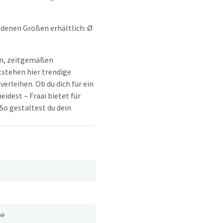
denen Größen erhältlich: Ø
hen, zeitgemäßen
tstehen hier trendige
erleihen. Ob du dich für ein
idest – Fraai bietet für
So gestaltest du dein
me