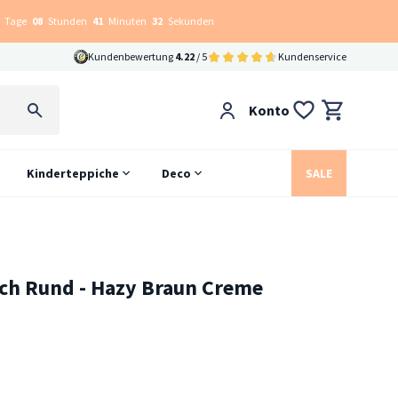
Tage
08
Stunden
41
Minuten
31
Sekunden
Kundenbewertung
4.22
/ 5
Kundenservice
Konto
Kinderteppiche
Deco
SALE
ch Rund - Hazy Braun Creme