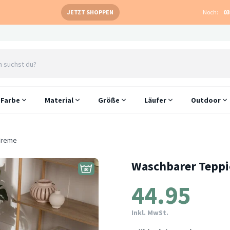
JETZT SHOPPEN
Noch:
03
Farbe
Material
Größe
Läufer
Outdoor
 Creme
Waschbarer Teppi
44.95
Inkl. MwSt.