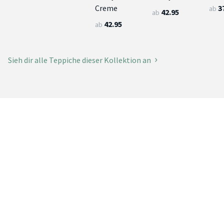
3
Creme
ab
42.95
ab
42.95
ab
Sieh dir alle Teppiche dieser Kollektion an