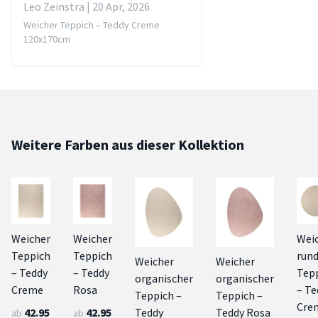
Leo Zeinstra | 20 Apr, 2026
Weicher Teppich – Teddy Creme
120x170cm
Weitere Farben aus dieser Kollektion
Weicher
Weicher
Wei
Teppich
Teppich
rund
Weicher
Weicher
– Teddy
– Teddy
Tep
organischer
organischer
Creme
Rosa
– Te
Teppich –
Teppich –
Cre
42.95
42.95
Teddy
Teddy Rosa
ab
ab