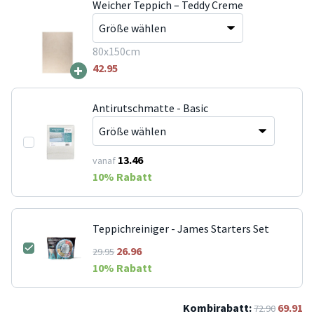
Weicher Teppich – Teddy Creme
80x150cm
+
42.95
Antirutschmatte - Basic
13.46
vanaf
10
% Rabatt
Teppichreiniger - James Starters Set
26.96
29.95
10
% Rabatt
Kombirabatt:
69.91
72.90