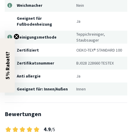
Weichmacher
Nein
Geeignet für
Ja
Fußbodenheizung
Teppichreiniger,
Reinigungsmethode
Staubsauger
Zertifiziert
OEKO-TEX® STANDARD 100
5% Rabatt?
Zertifikatsnummer
BJ028 228660 TESTEX
Anti allergie
Ja
Geeignet für: Innen/Außen
Innen
Bewertungen
4.9
/5