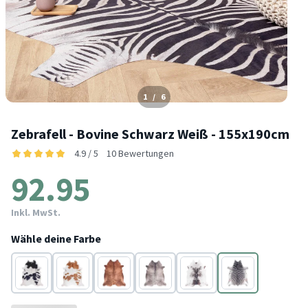
1
/
6
Zebrafell - Bovine Schwarz Weiß - 155x190cm
4.9 / 5
10 Bewertungen
92.95
Inkl. MwSt.
Wähle deine Farbe
Schwarz/weiß
Braun
Braun
Grau
Braun
Schwarz/weiß