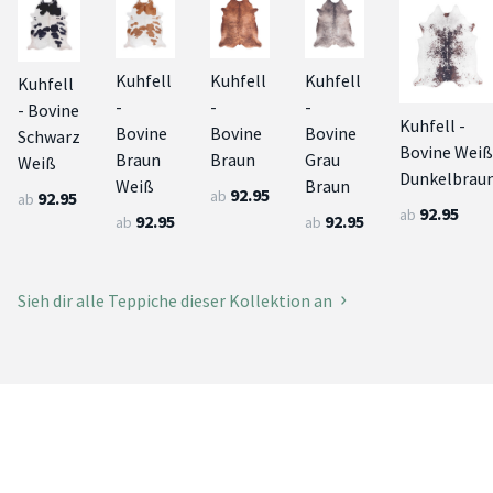
Kuhfell
Kuhfell
Kuhfell
Kuhfell
-
-
-
- Bovine
Kuhfell -
Bovine
Bovine
Bovine
Schwarz
Bovine Weiß
Braun
Braun
Grau
Weiß
Dunkelbrau
Weiß
Braun
92.95
ab
92.95
ab
92.95
ab
92.95
92.95
ab
ab
Sieh dir alle Teppiche dieser Kollektion an