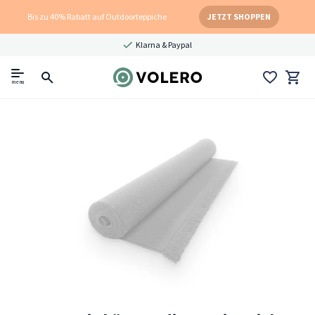
Bis zu 40% Rabatt auf Outdoorteppiche
JETZT SHOPPEN
Klarna & Paypal
menu