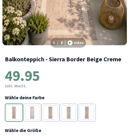
1
/
8
video
Balkonteppich - Sierra Border Beige Creme
49.95
Inkl. MwSt.
Wähle deine Farbe
Beige
Creme
Beige
Beige
Beige
Wähle die Größe