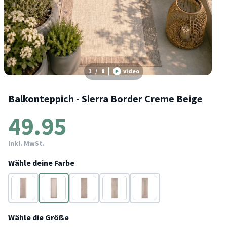
1
/
8
video
Balkonteppich - Sierra Border Creme Beige
49.95
Inkl. MwSt.
Wähle deine Farbe
Beige
Creme
Beige
Beige
Beige
Wähle die Größe