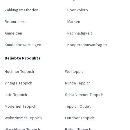
Zahlungsmethoden
Über Volero
Retournieren
Marken
Anmelden
Nachhaltigkeit
Kundenbewertungen
Kooperationsanfragen
Beliebte Produkte
Hochflor Teppich
Wollteppich
Vintage Teppich
Runde Teppich
Jute Teppich
Schlafzimmer Teppich
Moderner Teppich
Teppich Outlet
Wohnzimmer Teppich
Outdoor Teppich
Waschbarer Teppich
Balkon Teppich