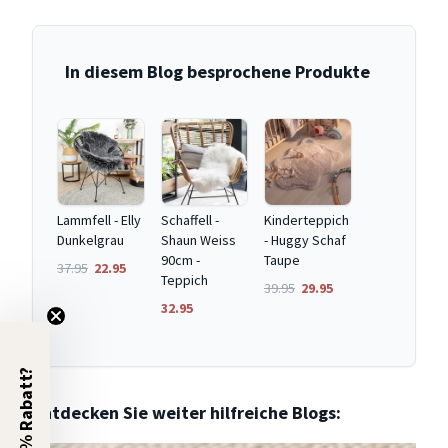
In diesem Blog besprochene Produkte
Lammfell - Elly
Schaffell -
Kinderteppich
Dunkelgrau
Shaun Weiss
- Huggy Schaf
90cm -
Taupe
37.95
22.95
Teppich
39.95
29.95
32.95
5% Rabatt?
Entdecken Sie weiter hilfreiche Blogs: