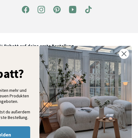
% Rabatt auf deine erste Bestellung
elde dich für unseren Newsletter an und entdecke neue
ollektionen, Angebote und Wohnideen als Erstes
att?
eiten mehr und
Anmelden
neuen Produkten
Angeboten.
ltst du außerdem
ste Bestellung.
elden