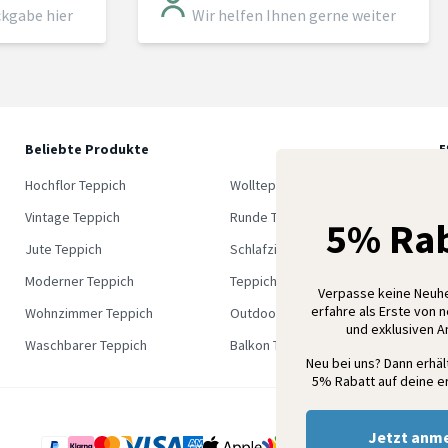
ckgabe hier
Wir helfen Ihnen gerne weiter
Beliebte Produkte
5
M
Hochflor Teppich
Wollteppich
K
Vintage Teppich
Runde Teppich
5% Rab
Jute Teppich
Schlafzimmer Teppich
Moderner Teppich
Teppich Outlet
Verpasse keine Neuh
erfahre als Erste von 
Wohnzimmer Teppich
Outdoor Teppich
und exklusiven 
Waschbarer Teppich
Balkon Teppich
Neu bei uns? Dann erhä
5% Rabatt auf deine er
Jetzt anm