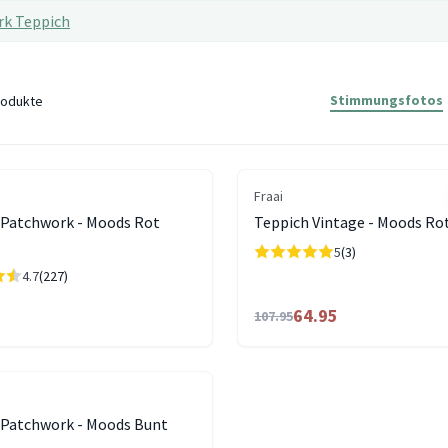
rk Teppich
Stimmungsfotos
odukte
Fraai
 Patchwork - Moods Rot
Teppich Vintage - Moods Ro
5
(3)
4.7
(227)
64.95
107.95
 Patchwork - Moods Bunt