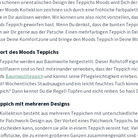
schönen orientalischen Design des Teppichs Moods wird Dich der 
er Moods Kollektion zeichnen sich durch eine fröhliche Farbpalett
 in Dir auslösen werden. Wir können uns also nicht vorstellen, da
s Teppich geworfen hast. Wenn Du denkst, dass die bunten Teppic
n wir Dir gerne aus der Patsche. Einen mehrfarbigen Teppich in Dei
asse Deine Komfortzone und bringe den Moods Teppich in Deine W
ort des Moods Teppichs
Teppiche werden aus Baumwolle hergestellt. Dieser Rohstoff eignet
llfasern sind so fest miteinander verwoben, dass der Teppich nic
ods
Baumwollteppich
und kannst seine Pflegeleichtigkeit erleben
ht! Wöchentliches Staubsaugen und ein leicht feuchtes Tuch könn
ich? Dann kennst Du die Regel! Tupfen und nicht reiben. So hast
ppich mit mehreren Designs
Kollektion besteht aus mehreren Teppichen mit unterschiedlichen
 ihr Patchwork-Design aus. Der Vorteil eines Patchwork Teppichs b
tscheiden kann, sondern sie alle in einem Teppich vereint hat. Vie
offstücke, die zu einem größeren Ganzen zusammengenäht sind. 