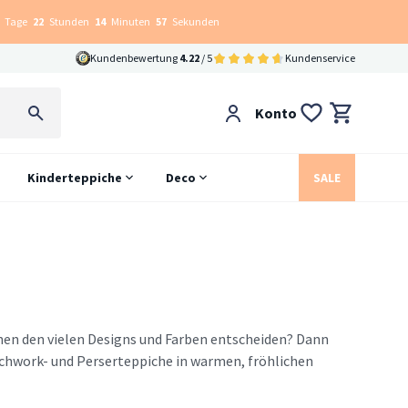
Tage
22
Stunden
14
Minuten
56
Sekunden
Kundenbewertung
4.22
/ 5
Kundenservice
Konto
Kinderteppiche
Deco
SALE
chen den vielen Designs und Farben entscheiden? Dann
tchwork- und Perserteppiche in warmen, fröhlichen