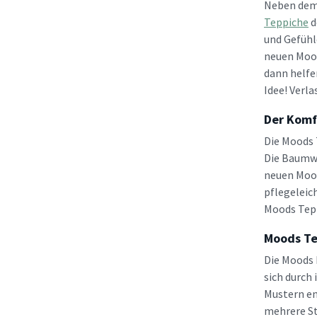
Neben dem 
Teppiche
d
und Gefühle
neuen Mood
dann helfe
Idee! Verl
Der Komf
Die Moods 
Die Baumwo
neuen Mo
pflegeleic
Moods Tepp
Moods Te
Die Moods 
sich durch
Mustern en
mehrere St