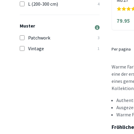
No.17
L (200-300 cm)
4
79.95
Muster
Patchwork
3
Vintage
1
Per pagina
Warme Farb
eine der e
eines geme
Kollektion 
Authent
Ausgezei
Warme F
Fröhlich