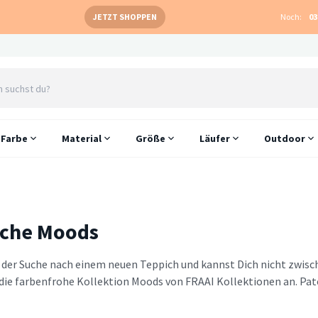
JETZT SHOPPEN
Noch:
03
Farbe
Material
Größe
Läufer
Outdoor
iche Moods
f der Suche nach einem neuen Teppich und kannst Dich nicht zwis
 die farbenfrohe Kollektion Moods von FRAAI Kollektionen an. Pa