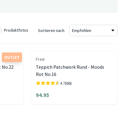
Produktfotos
Sortieren nach
OUTLET
Fraai
t No.22
Teppich Patchwork Rund - Moods
Rot No.16
4.7
(66)
94.95