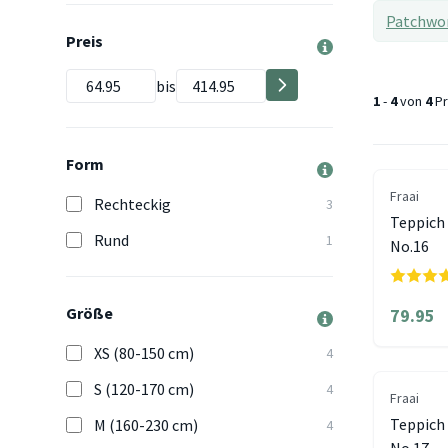
Patchwo
Preis
bis
1
-
4
von
4
Pr
Form
Fraai
Rechteckig
3
Teppich
Rund
1
No.16
Größe
79.95
XS (80-150 cm)
4
S (120-170 cm)
4
Fraai
Teppich
M (160-230 cm)
4