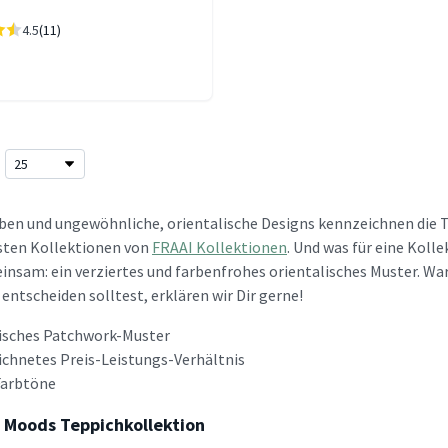
4.5
(11)
en und ungewöhnliche, orientalische Designs kennzeichnen die Te
rsten Kollektionen von
FRAAI Kollektionen
. Und was für eine Koll
insam: ein verziertes und farbenfrohes orientalisches Muster. W
entscheiden solltest, erklären wir Dir gerne!
isches Patchwork-Muster
chnetes Preis-Leistungs-Verhältnis
arbtöne
e Moods Teppichkollektion