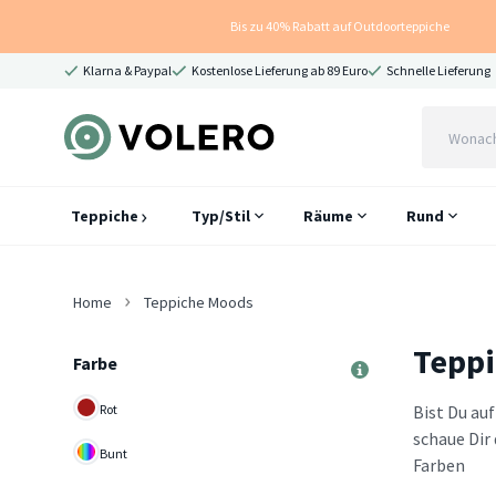
Bis zu 40% Rabatt auf Outdoorteppiche
Klarna & Paypal
Kostenlose Lieferung ab 89 Euro
Schnelle Lieferung
Teppiche
Typ/Stil
Räume
Rund
Home
Teppiche Moods
Tepp
Farbe
Rot
Bist Du au
schaue Dir
Bunt
Farben