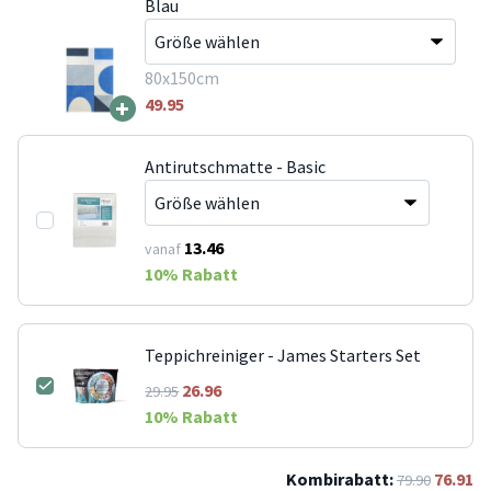
Blau
80x150cm
+
49.95
Antirutschmatte - Basic
13.46
vanaf
10
% Rabatt
Teppichreiniger - James Starters Set
26.96
29.95
10
% Rabatt
Kombirabatt:
76.91
79.90