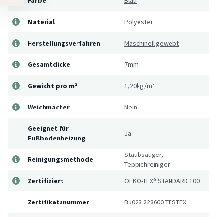
Farbe
Blau
Material
Polyester
Herstellungsverfahren
Maschinell gewebt
Gesamtdicke
7mm
Gewicht pro m²
1,20kg/m²
Weichmacher
Nein
Geeignet für
Ja
Fußbodenheizung
Staubsauger,
Reinigungsmethode
Teppichreiniger
Zertifiziert
OEKO-TEX® STANDARD 100
Zertifikatsnummer
BJ028 228660 TESTEX