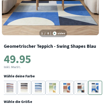
1
/
8
video
Geometrischer Teppich - Swing Shapes Blau
49.95
Inkl. MwSt.
Wähle deine Farbe
Blau
Blau
Blau
Blau
Blau
Blau
Blau
Wähle die Größe