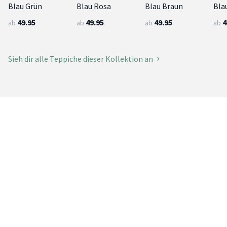
Blau Grün
Blau Rosa
Blau Braun
Bla
49.95
49.95
49.95
4
ab
ab
ab
ab
Sieh dir alle Teppiche dieser Kollektion an