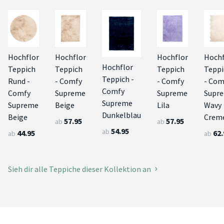
Hochflor
Hochflor
Hochflor
Hochf
Hochflor
Teppich
Teppich
Teppich
Teppi
Teppich -
Rund -
- Comfy
- Comfy
- Com
Comfy
Comfy
Supreme
Supreme
Supr
Supreme
Supreme
Beige
Lila
Wavy
Dunkelblau
Beige
Crem
57.95
57.95
ab
ab
54.95
ab
44.95
62.
ab
ab
Sieh dir alle Teppiche dieser Kollektion an