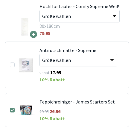
Hochflor Läufer - Comfy Supreme Weiß
80x180cm
+
79.95
Antirutschmatte - Supreme
17.95
vanaf
10
% Rabatt
Teppichreiniger - James Starters Set
26.96
29.95
10
% Rabatt