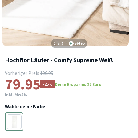
1
/
7
video
Hochflor Läufer - Comfy Supreme Weiß
Vorheriger Preis
106.95
79.95
-25%
Deine Ersparnis 27 Euro
Inkl. MwSt.
Wähle deine Farbe
Weiß