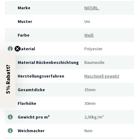
Marke
NATURL.
Muster
Uni
Farbe
Weiß
Material
Polyester
Material Rückenbeschichtung
Baumwolle
5% Rabatt?
Herstellungsverfahren
Maschinell gewebt
Gesamtdicke
35mm
Florhöhe
30mm
Gewicht pro m²
2,00kg/m²
Weichmacher
Nein