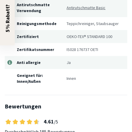
Antirutschmatte
5% Rabatt?
Antirutschmatte Basic
Verwendung
Reinigungsmethode
Teppichreiniger, Staubsauger
Zertifiziert
OEKO-TEX® STANDARD 100
Zertifikatsnummer
IS028 176737 OETI
Anti allergie
Ja
Geeignet für:
Innen
Innen/Außen
Bewertungen
4.61
/5
Durchschnittlich
185 Bewertungen