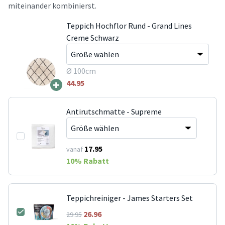
miteinander kombinierst.
Teppich Hochflor Rund - Grand Lines
Creme Schwarz
Ø 100cm
+
44.95
Antirutschmatte - Supreme
17.95
vanaf
10
% Rabatt
Teppichreiniger - James Starters Set
26.96
29.95