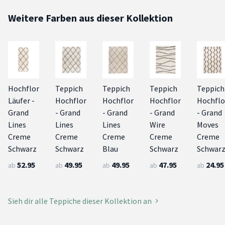
Weitere Farben aus dieser Kollektion
Hochflor
Teppich
Teppich
Teppich
Teppich
Läufer -
Hochflor
Hochflor
Hochflor
Hochflo
Grand
- Grand
- Grand
- Grand
- Grand
Lines
Lines
Lines
Wire
Moves
Creme
Creme
Creme
Creme
Creme
Schwarz
Schwarz
Blau
Schwarz
Schwar
52.95
49.95
49.95
47.95
24.95
ab
ab
ab
ab
ab
Sieh dir alle Teppiche dieser Kollektion an