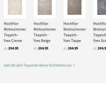
Hochflor
Hochflor
Hochflor
Hochfl
Wohnzimmer
Wohnzimmer
Wohnzimmer
Wohnz
Teppich -
Teppich -
Teppich -
Teppich
Yves Creme
Yves Beige
Yves Taupe
Yves Gr
204.95
204.95
204.95
204.
ab
ab
ab
ab
Sieh dir alle Teppiche dieser Kollektion an