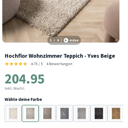
1
/
8
video
Hochflor Wohnzimmer Teppich - Yves Beige
4.75 / 5
4 Bewertungen
204.95
Inkl. MwSt.
Wähle deine Farbe
Creme
Beige
Taupe
Grau
Hellgrau
Anthrazit
Gold