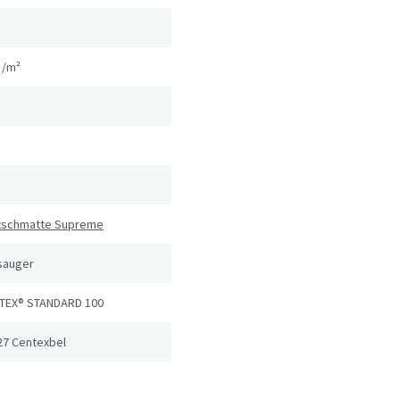
g/m²
utschmatte Supreme
sauger
TEX® STANDARD 100
27 Centexbel