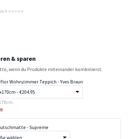
n 5 ⭐️⭐️⭐️⭐️⭐️
eren & sparen
atte, wenn du Produkte miteinander kombinierst.
flor Wohnzimmer Teppich - Yves Braun
170cm
95
rutschmatte - Supreme