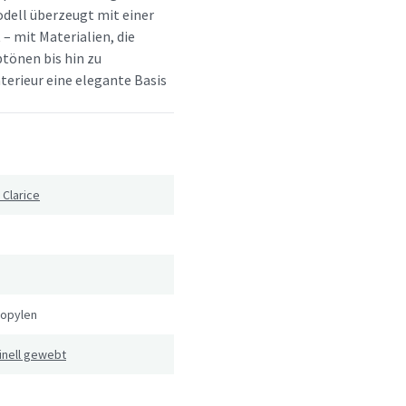
dell überzeugt mit einer
 – mit Materialien, die
btönen bis hin zu
terieur eine elegante Basis
 Clarice
ropylen
inell gewebt