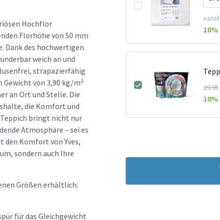
vanaf
uriösen Hochflor
10
% 
kenden Florhöhe von 50 mm
te. Dank des hochwertigen
wunderbar weich an und
lusenfrei, strapazierfähig
Tepp
em Gewicht von 3,90 kg/m²
29.95
er an Ort und Stelle. Die
10
% 
shalte, die Komfort und
Teppich bringt nicht nur
adende Atmosphäre – sei es
t den Komfort von Yves,
aum, sondern auch Ihre
enen Größen erhältlich:
spür für das Gleichgewicht