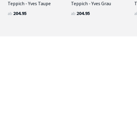
Teppich - Yves Taupe
Teppich - Yves Grau
T
204.95
204.95
ab
ab
a