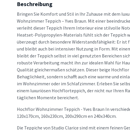
Beschreibung
Bringen Sie Komfort und Stil in Ihr Zuhause mit dem lux
Wohnzimmer Teppich – Yves Braun. Mit einer beeindruc
verleiht dieser Teppich Ihrem Interieur eine stilvolle No
Heatset-Polypropylen-Materials fühlt sich der Teppich 
überzeugt durch besondere Widerstandsfähigkeit: Er ist f
und bleibt auch bei intensiver Nutzung in Form. Mit ein
bleibt der Teppich selbst in viel genutzten Bereichen sich
robuste Verarbeitung macht ihn zur idealen Wahl für Hau
Qualität gleichermaßen schätzen. Dieser beige Hochflor 
Behaglichkeit, sondern schafft auch eine warme und einl
im Wohnzimmer oder im Schlafzimmer. Erleben Sie selbs
einem luxuriösen Hochflorteppich, der nicht nur Ihren R
täglichen Momente bereichert.
Hochflor Wohnzimmer Teppich - Yves Braun In verschied
120x170cm, 160x230cm, 200x290cm en 240x340cm.
Die Teppiche von Studio Clarice sind mit einem feinen Ge