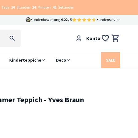
Tage
16
Stunden
24
Minuten
41
Sekunden
Kundenbewertung
4.22
/ 5
Kundenservice
Konto
Kinderteppiche
Deco
SALE
mer Teppich - Yves Braun