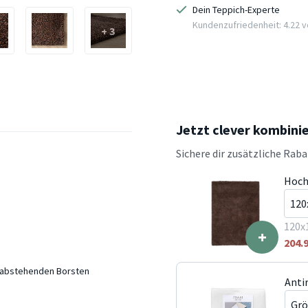
Dein Teppich-Experte
Kundenzufriedenheit: 4.22 vo
+ 3
Jetzt clever kombini
Sichere dir zusätzliche Rab
Hoch
120x
+
204.
t abstehenden Borsten
Anti