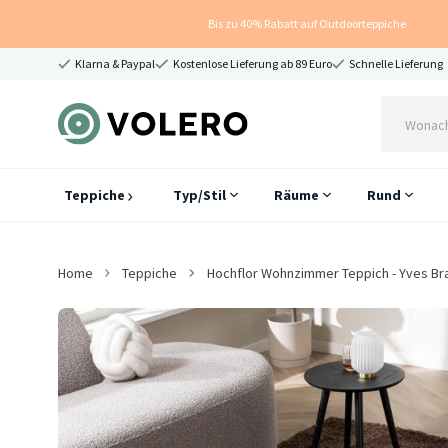
Bis zu 40% Rabatt auf Outdoorteppiche
Klarna & Paypal
Kostenlose Lieferung ab 89 Euro
Schnelle Lieferung
Teppiche
Typ/Stil
Räume
Rund
Home
Teppiche
Hochflor Wohnzimmer Teppich - Yves Br