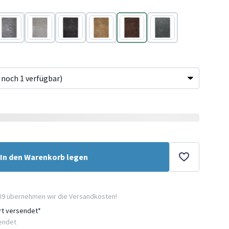
Grau
Hellgrau
Anthrazit
Gold
Braun
Grün
In den Warenkorb legen
89 übernehmen wir die Versandkosten!
ort versendet*
sendet