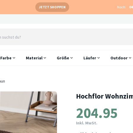
JETZT SHOPPEN
Noch:
04
Farbe
Material
Größe
Läufer
Outdoor
aun
Hochflor Wohnzim
204.95
Inkl. MwSt.