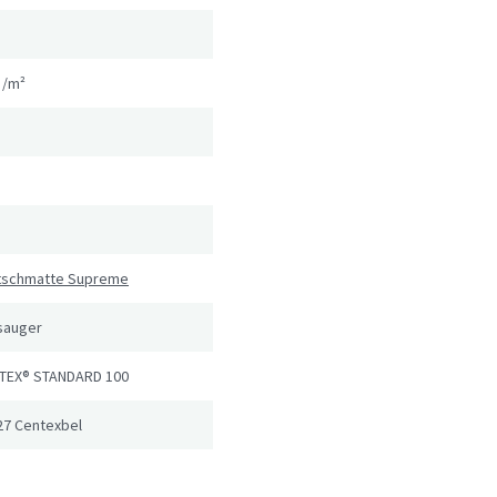
g/m²
utschmatte Supreme
sauger
TEX® STANDARD 100
27 Centexbel