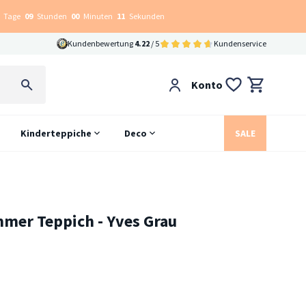
Tage
09
Stunden
00
Minuten
10
Sekunden
Kundenbewertung
4.22
/ 5
Kundenservice
Konto
Kinderteppiche
Deco
SALE
mer Teppich - Yves Grau