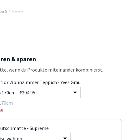
n 5 ⭐️⭐️⭐️⭐️⭐️
eren & sparen
atte, wenn du Produkte miteinander kombinierst.
flor Wohnzimmer Teppich - Yves Grau
170cm
95
rutschmatte - Supreme