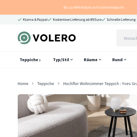
Bis zu 40% Rabatt auf Outdoorteppiche
Klarna & Paypal
Kostenlose Lieferung ab 89 Euro
Schnelle Lieferung
Teppiche
Typ/Stil
Räume
Rund
Home
Teppiche
Hochflor Wohnzimmer Teppich - Yves Gr