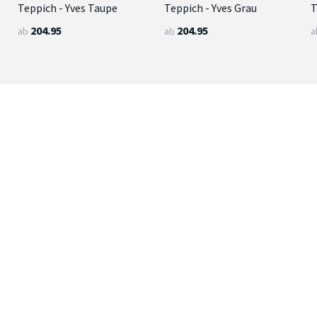
Teppich - Yves Taupe
Teppich - Yves Grau
T
204.95
204.95
ab
ab
a