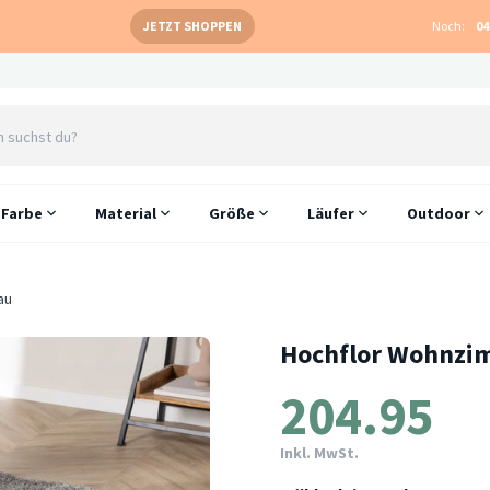
JETZT SHOPPEN
Noch:
04
Farbe
Material
Größe
Läufer
Outdoor
au
Hochflor Wohnzim
204.95
Inkl. MwSt.