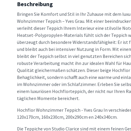
Beschreibung
Bringen Sie Komfort und Stil in Ihr Zuhause mit dem lux
Wohnzimmer Teppich – Yves Grau. Mit einer beeindruck
verleiht dieser Teppich Ihrem Interieur eine stilvolle No
Heatset-Polypropylen-Materials fühlt sich der Teppich 
überzeugt durch besondere Widerstandsfähigkeit: Er ist f
und bleibt auch bei intensiver Nutzung in Form. Mit ein
bleibt der Teppich selbst in viel genutzten Bereichen sich
robuste Verarbeitung macht ihn zur idealen Wahl für Hau
Qualität gleichermaßen schätzen. Dieser beige Hochflor 
Behaglichkeit, sondern schafft auch eine warme und einl
im Wohnzimmer oder im Schlafzimmer. Erleben Sie selbs
einem luxuriösen Hochflorteppich, der nicht nur Ihren R
täglichen Momente bereichert.
Hochflor Wohnzimmer Teppich - Yves Grau In verschieden
120x170cm, 160x230cm, 200x290cm en 240x340cm.
Die Teppiche von Studio Clarice sind mit einem feinen Ge