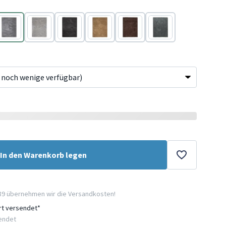
Grau
Hellgrau
Anthrazit
Gold
Braun
Grün
In den Warenkorb legen
89 übernehmen wir die Versandkosten!
ort versendet*
sendet