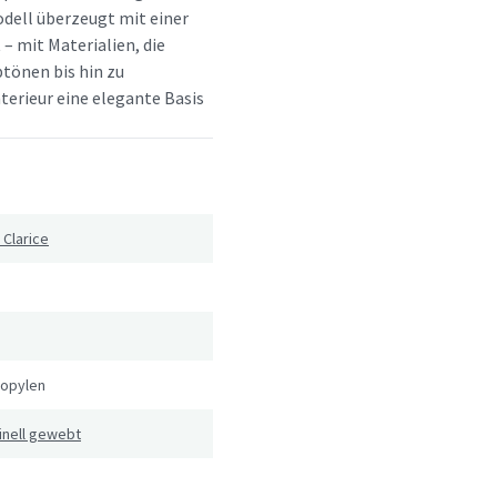
dell überzeugt mit einer
 – mit Materialien, die
btönen bis hin zu
terieur eine elegante Basis
 Clarice
ropylen
inell gewebt