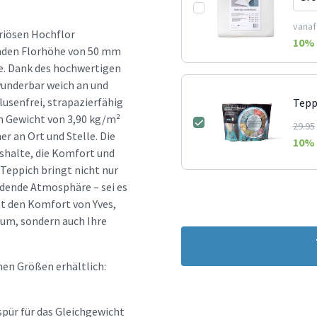
vanaf
uriösen Hochflor
10
% 
enden Florhöhe von 50 mm
te. Dank des hochwertigen
wunderbar weich an und
lusenfrei, strapazierfähig
Tepp
em Gewicht von 3,90 kg/m²
29.95
er an Ort und Stelle. Die
10
% 
shalte, die Komfort und
Teppich bringt nicht nur
adende Atmosphäre – sei es
t den Komfort von Yves,
aum, sondern auch Ihre
en Größen erhältlich:
spür für das Gleichgewicht