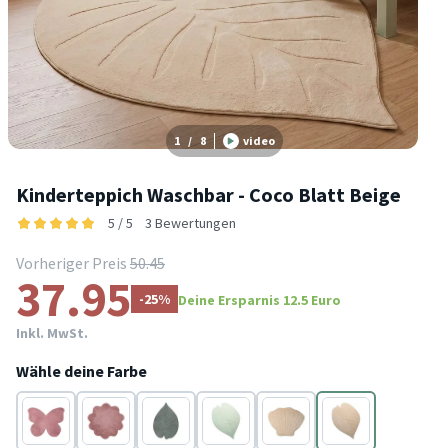
1
/
8
video
Kinderteppich Waschbar - Coco Blatt Beige
5 / 5
3 Bewertungen
Vorheriger Preis
50.45
37.95
-25%
Deine Ersparnis 12.5 Euro
Inkl. MwSt.
Wähle deine Farbe