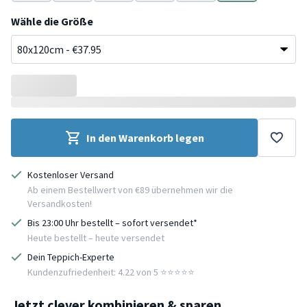
Rosa
Rosa
Grün
Grün
Beige
Beige
Wähle die Größe
In den Warenkorb legen
Kostenloser Versand
Ab einem Bestellwert von €89 übernehmen wir die
Versandkosten!
Bis 23:00 Uhr bestellt – sofort versendet*
Heute bestellt – heute versendet
Dein Teppich-Experte
Kundenzufriedenheit: 4.22 von 5 ⭐️⭐️⭐️⭐️⭐️
Jetzt clever kombinieren & sparen