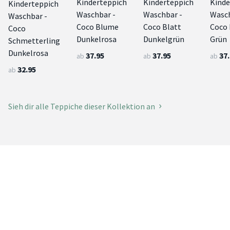
Kinderteppich
Kinderteppich
Kinde
Kinderteppich
Waschbar -
Waschbar -
Wasch
Waschbar -
Coco Blume
Coco Blatt
Coco 
Coco
Dunkelrosa
Dunkelgrün
Grün
Schmetterling
Dunkelrosa
37.95
37.95
37
ab
ab
ab
32.95
ab
Sieh dir alle Teppiche dieser Kollektion an