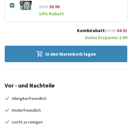
26.96
29.95
10
% Rabatt
Kombirabatt:
64.91
67.90
Deine Ersparnis
2.99
In den Warenkorb legen
Vor - und Nachteile
Allergikerfreundlich
Kinderfreundlich
Leicht zu reinigen