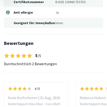
Zertifikatsnummer
BJ028 228660 TESTEX
Anti allergie
Ja
Geeignet für: Innen/Außen
Innen
Bewertungen
5
/5
Durchschnittlich
2 Bewertungen
4
/5
Anne Kolfschoten | 01 Aug, 2026
Rebecca Hubert |
Kinderteppich Waschbar - Coco Blatt
Kinderteppich Wasc