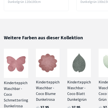
Dunkelgrün 120x180cm
Dunkelgrün 100x1
Weitere Farben aus dieser Kollektion
Kinderteppich
Kinderteppich
Kinde
Kinderteppich
Waschbar -
Waschbar -
Wasch
Waschbar -
Coco Blume
Coco Blatt
Coco 
Coco
Dunkelrosa
Dunkelgrün
Grün
Schmetterling
Dunkelrosa
37.95
37.95
37
ab
ab
ab