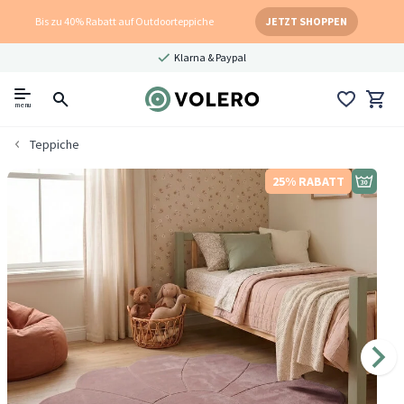
Bis zu 40% Rabatt auf Outdoorteppiche
JETZT SHOPPEN
Klarna & Paypal
menu
Teppiche
25% RABATT