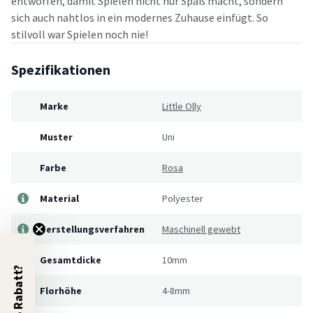
entworfen, damit Spielen nicht nur Spaß macht, sondern
sich auch nahtlos in ein modernes Zuhause einfügt. So
stilvoll war Spielen noch nie!
Spezifikationen
Marke
Little Olly
Muster
Uni
Farbe
Rosa
Material
Polyester
Herstellungsverfahren
Maschinell gewebt
Gesamtdicke
10mm
5% Rabatt?
Florhöhe
4-8mm