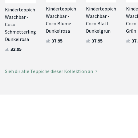
Kinderteppich
Kinderteppich
Kinde
Kinderteppich
Waschbar -
Waschbar -
Wasch
Waschbar -
Coco Blume
Coco Blatt
Coco 
Coco
Dunkelrosa
Dunkelgrün
Grün
Schmetterling
Dunkelrosa
37.95
37.95
37
ab
ab
ab
32.95
ab
Sieh dir alle Teppiche dieser Kollektion an