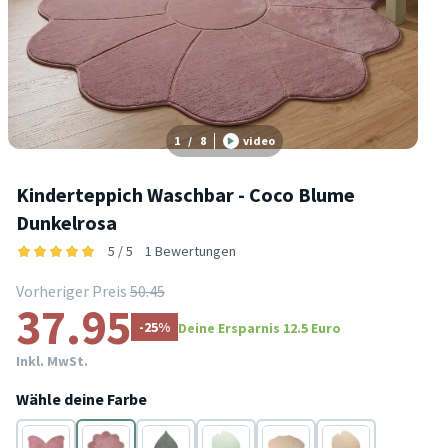
1
/
8
video
Kinderteppich Waschbar - Coco Blume
Dunkelrosa
5 / 5
1 Bewertungen
Vorheriger Preis
50.45
37.95
-25%
Deine Ersparnis 12.5 Euro
Inkl. MwSt.
Wähle deine Farbe