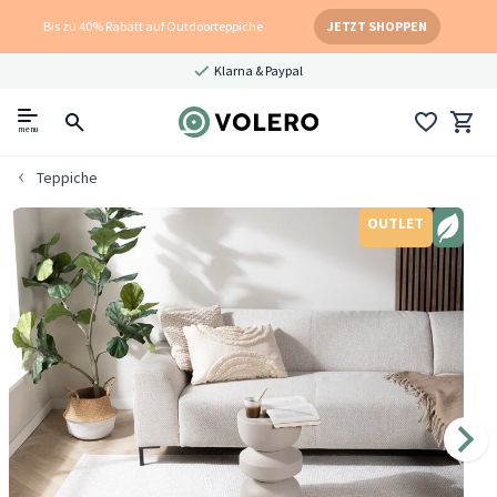
Bis zu 40% Rabatt auf Outdoorteppiche
JETZT SHOPPEN
Klarna & Paypal
menu
Teppiche
OUTLET