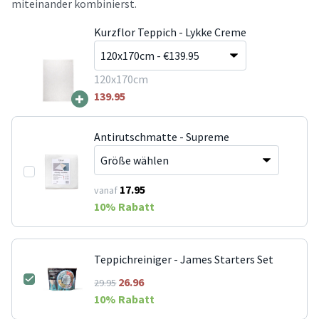
miteinander kombinierst.
Kurzflor Teppich - Lykke Creme
120x170cm
+
139.95
Antirutschmatte - Supreme
17.95
vanaf
10
% Rabatt
Teppichreiniger - James Starters Set
26.96
29.95
10
% Rabatt