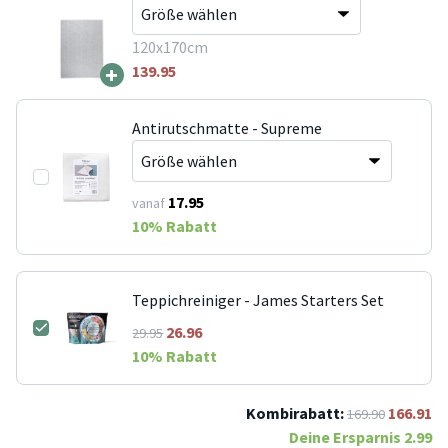
120x170cm
+
139.95
Antirutschmatte - Supreme
17.95
vanaf
10
% Rabatt
Teppichreiniger - James Starters Set
26.96
29.95
10
% Rabatt
Kombirabatt:
166.91
169.90
Deine Ersparnis
2.99