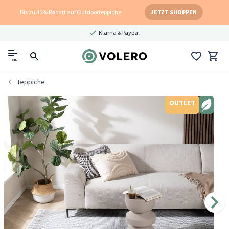
Bis zu 40% Rabatt auf Outdoorteppiche
JETZT SHOPPEN
Klarna & Paypal
menu
Teppiche
OUTLET