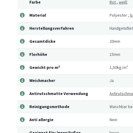
Farbe
Rot
,
weiß
Material
Polyester
,
b
Herstellungsverfahren
Handgetuftet
Gesamtdicke
20mm
Florhöhe
15mm
Gewicht pro m²
1,50kg/m²
Weichmacher
Ja
Antirutschmatte Verwendung
Antirutschm
Reinigungsmethode
Waschbar bei
Anti allergie
Nein
Geeignet für: Innen/Außen
Innen