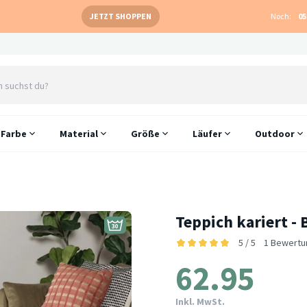
JETZT SHOPPEN
Noch:
05
Farbe
Material
Größe
Läufer
Outdoor
Teppich kariert - 
5 / 5
1 Bewertu
62.95
Inkl. MwSt.