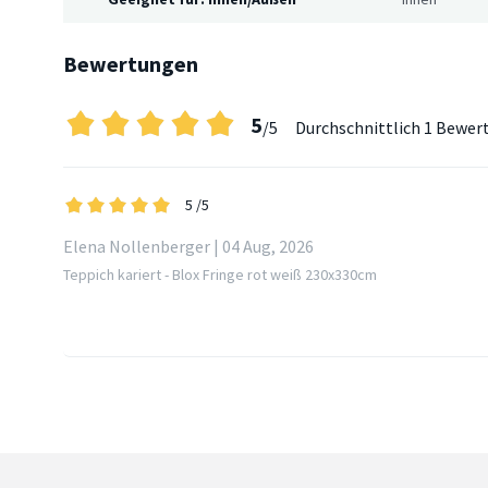
Bewertungen
5
/5
Durchschnittlich
1 Bewer
5
/5
Elena Nollenberger | 04 Aug, 2026
Teppich kariert - Blox Fringe rot weiß 230x330cm