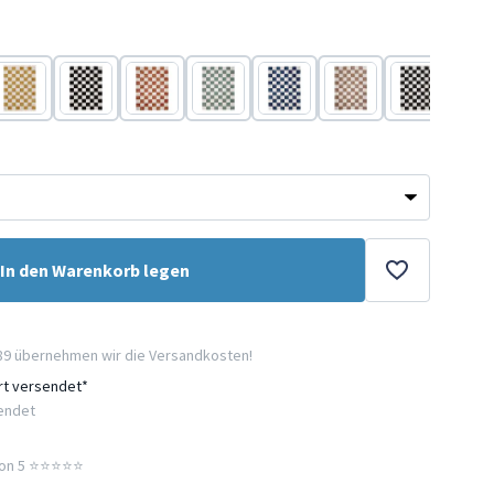
Gelb
Schwarz/weiß
Terracotta
Weiß
Blau
Beige
Schwarz
Terr
In den Warenkorb legen
89 übernehmen wir die Versandkosten!
ort versendet*
sendet
n 5 ⭐️⭐️⭐️⭐️⭐️