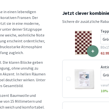
se in einen lebendigen
Jetzt clever kombini
korativen Fransen. Der
Sichere dir zusätzliche Rab
tzt sie in eine moderne,
r unter deiner Sitzgruppe
Teppi
ine weiche, wohnliche Note
ung erscheint ordentlicher,
usdrucksstarke Atmosphäre
80x1
+
kfang zugleich.
62.9
. Die klaren Blöcke geben
Anti
wegung, ohne unruhig zu
en Akzent. In hellen Räumen
bel deutlicher wirken. Unter
vanaf
es Gesamtbild.
10
% 
Prozent Baumwolle und
he von 15 Millimetern und
ich weich und komfortabel.