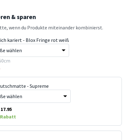
eren & sparen
atte, wenn du Produkte miteinander kombinierst.
ch kariert - Blox Fringe rot weiß
50cm
5
rutschmatte - Supreme
17.95
Rabatt