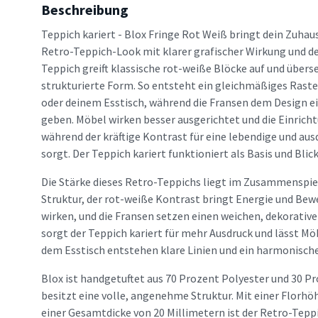
Beschreibung
Teppich kariert - Blox Fringe Rot Weiß bringt dein Zuhau
Retro-Teppich-Look mit klarer grafischer Wirkung und de
Teppich greift klassische rot-weiße Blöcke auf und überse
strukturierte Form. So entsteht ein gleichmäßiges Raste
oder deinem Esstisch, während die Fransen dem Design e
geben. Möbel wirken besser ausgerichtet und die Einricht
während der kräftige Kontrast für eine lebendige und a
sorgt. Der Teppich kariert funktioniert als Basis und Blic
Die Stärke dieses Retro-Teppichs liegt im Zusammenspiel
Struktur, der rot-weiße Kontrast bringt Energie und Be
wirken, und die Fransen setzen einen weichen, dekorativ
sorgt der Teppich kariert für mehr Ausdruck und lässt Mö
dem Esstisch entstehen klare Linien und ein harmonisch
Blox ist handgetuftet aus 70 Prozent Polyester und 30 
besitzt eine volle, angenehme Struktur. Mit einer Florhö
einer Gesamtdicke von 20 Millimetern ist der Retro-Tepp