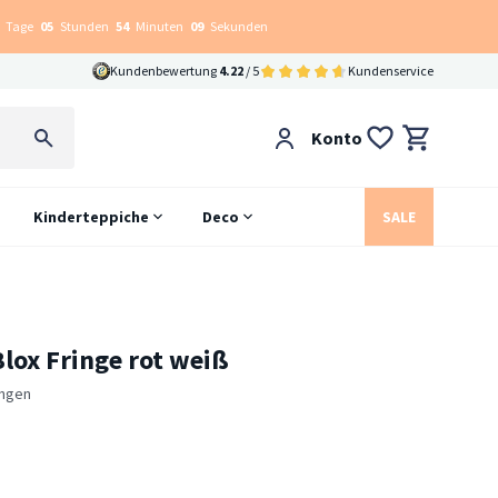
Tage
05
Stunden
54
Minuten
07
Sekunden
Kundenbewertung
4.22
/ 5
Kundenservice
Konto
Kinderteppiche
Deco
SALE
Blox Fringe rot weiß
ngen