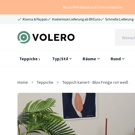
Bis zu 40% Rabatt auf Outdoorteppiche
Klarna & Paypal
Kostenlose Lieferung ab 89 Euro
Schnelle Lieferung
Teppiche
Typ/Stil
Räume
Rund
Home
Teppiche
Teppich kariert - Blox Fringe rot weiß