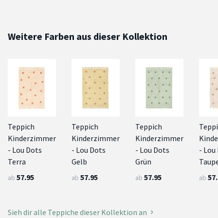
Weitere Farben aus dieser Kollektion
Teppich
Teppich
Teppich
Tepp
Kinderzimmer
Kinderzimmer
Kinderzimmer
Kind
- Lou Dots
- Lou Dots
- Lou Dots
- Lou
Terra
Gelb
Grün
Taup
57.95
57.95
57.95
57
ab
ab
ab
ab
Sieh dir alle Teppiche dieser Kollektion an