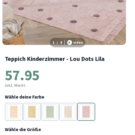
1
/
8
video
Teppich Kinderzimmer - Lou Dots Lila
57.95
Inkl. MwSt.
Wähle deine Farbe
Terracotta
Gelb
Grün
Taupe
Lila
Wähle die Größe