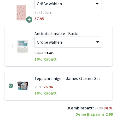
80x150cm
+
57.95
Antirutschmatte - Basic
13.46
vanaf
10
% Rabatt
Teppichreiniger - James Starters Set
26.96
29.95
10
% Rabatt
Kombirabatt:
84.91
87.90
Deine Ersparnis
2.99