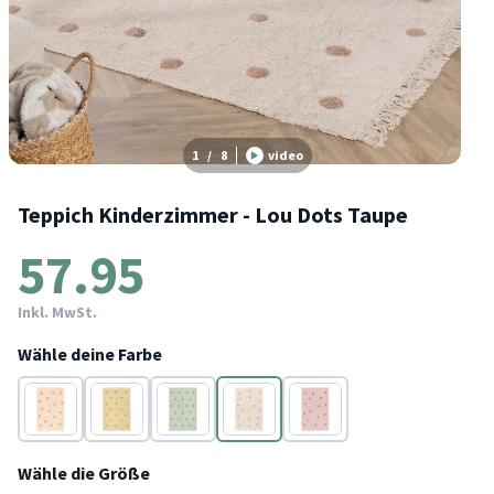
1
/
8
video
Teppich Kinderzimmer - Lou Dots Taupe
57.95
Inkl. MwSt.
Wähle deine Farbe
Terracotta
Gelb
Grün
Taupe
Lila
Wähle die Größe