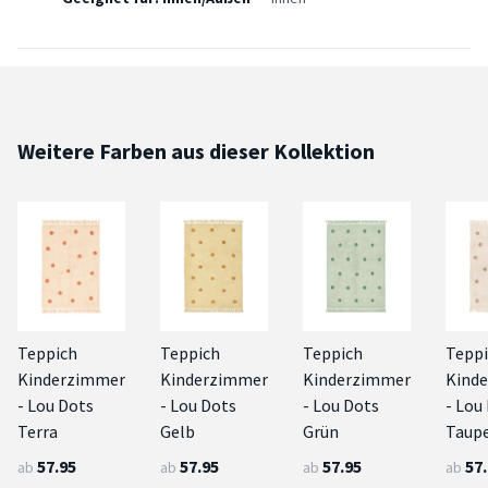
Weitere Farben aus dieser Kollektion
Teppich
Teppich
Teppich
Tepp
Kinderzimmer
Kinderzimmer
Kinderzimmer
Kind
- Lou Dots
- Lou Dots
- Lou Dots
- Lou
Terra
Gelb
Grün
Taup
57.95
57.95
57.95
57
ab
ab
ab
ab