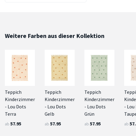
Weitere Farben aus dieser Kollektion
Teppich
Teppich
Teppich
Tepp
Kinderzimmer
Kinderzimmer
Kinderzimmer
Kind
- Lou Dots
- Lou Dots
- Lou Dots
- Lou
Terra
Gelb
Grün
Taup
57.95
57.95
57.95
57
ab
ab
ab
ab