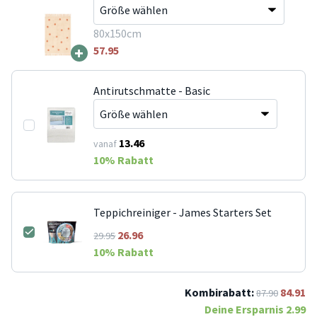
80x150cm
+
57.95
Antirutschmatte - Basic
13.46
vanaf
10
% Rabatt
Teppichreiniger - James Starters Set
26.96
29.95
10
% Rabatt
Kombirabatt:
84.91
87.90
Deine Ersparnis
2.99