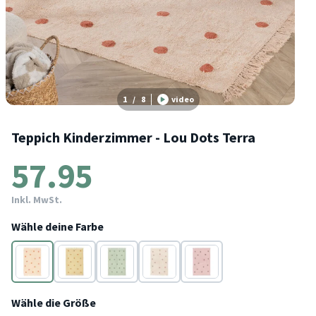
1
/
8
video
Teppich Kinderzimmer - Lou Dots Terra
57.95
Inkl. MwSt.
Wähle deine Farbe
Terracotta
Gelb
Grün
Taupe
Lila
Wähle die Größe