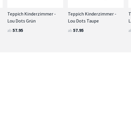
Teppich Kinderzimmer -
Teppich Kinderzimmer -
T
Lou Dots Grün
Lou Dots Taupe
L
57.95
57.95
ab
ab
a