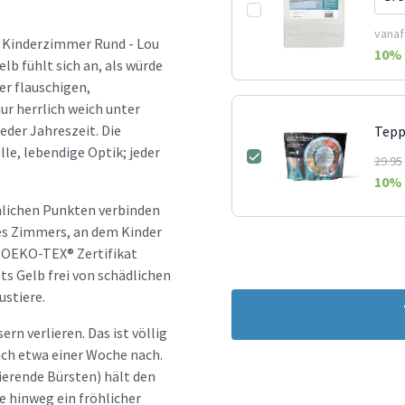
vanaf
h Kinderzimmer Rund - Lou
10
% 
elb fühlt sich an, als würde
er flauschigen,
ur herrlich weich unter
der Jahreszeit. Die
Tepp
le, lebendige Optik; jeder
29.95
10
% 
hlichen Punkten verbinden
es Zimmers, an dem Kinder
s OEKO-TEX® Zertifikat
ts Gelb frei von schädlichen
ustiere.
n verlieren. Das ist völlig
ach etwa einer Woche nach.
erende Bürsten) hält den
e hinweg ein fröhlicher