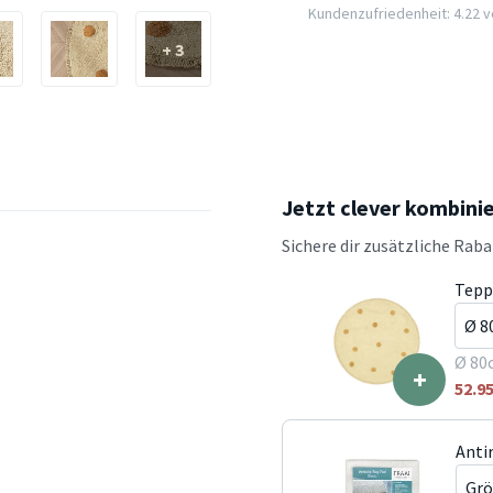
Kundenzufriedenheit: 4.22 vo
+ 3
Jetzt clever kombini
Sichere dir zusätzliche Rab
Tepp
Ø 80
+
52.9
Anti