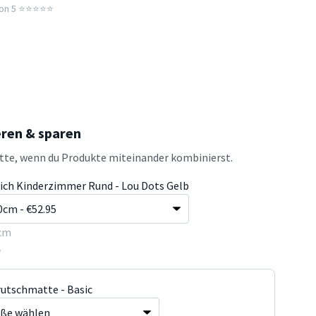
n 5 ⭐️⭐️⭐️⭐️⭐️
eren & sparen
atte, wenn du Produkte miteinander kombinierst.
ich Kinderzimmer Rund - Lou Dots Gelb
cm
5
rutschmatte - Basic