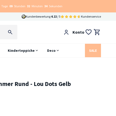
Tage
09
Stunden
32
Minuten
33
Sekunden
Kundenbewertung
4.22
/ 5
Kundenservice
Konto
Kinderteppiche
Deco
SALE
mmer Rund - Lou Dots Gelb