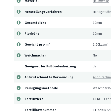
Material
Baumwolle
Herstellungsverfahren
Handgetufte
Gesamtdicke
12mm
Florhöhe
10mm
Gewicht pro m²
1,50kg/m²
Weichmacher
Nein
Geeignet für Fußbodenheizung
Ja
Antirutschmatte Verwendung
Antirutschm
Reinigungsmethode
Waschbar be
Zertifiziert
OEKO-TEX® 
Zertifikatsnummer
11-72985 Shi