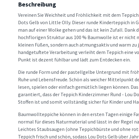
Beschreibung
Vereinen Sie Weichheit und Fröhlichkeit mit dem Teppic
Dots Gelb von Little Olly. Dieser runde Kinderteppich in G
man auf einer Wolke gehen und das ist kein Zufall. Dank d
hochflorigen Struktur aus 100 % Baumwolle ist er nicht n
kleinen Füßen, sondern auch atmungsaktiv und warm zu je
handgetuftete Verarbeitung verleiht dem Teppich eine vol
Punkt ist dezent fühlbar und lädt zum Entdecken ein.
Die runde Form und der pastellgelbe Untergrund mit frö
Ruhe und Lebensfreude. Schön als weicher Mittelpunkt d
lesen, spielen oder einfach gemütlich liegen können. Da
garantiert, dass der Teppich Kinderzimmer Rund - Lou Do
Stoffen ist und somit vollständig sicher für Kinder und Ha
Baumwollteppiche können in den ersten Tagen einige Faser
normal für dieses Naturmaterial und lässt in der Regel n
Leichtes Staubsaugen (ohne Teppichbürste und ohne roti
Teppich frisch und schön, sodass Lou Dots Gelb über Jahr