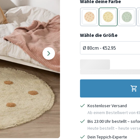
Wähle deine Farbe
Terracotta
Gelb
Grün
Wähle die Größe
Kostenloser Versand
Ab einem Bestellwert von €
Bis 23:00 Uhr bestellt – sof
Heute bestellt – heute ver
Dein Teppich-Experte