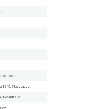
t
atte Basic
i 30 °C, Staubsauger
STANDARD 100
rley