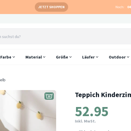
JETZT SHOPPEN
Noch:
04
Farbe
Material
Größe
Läufer
Outdoor
elb
Teppich Kinderzi
52.95
Inkl. MwSt.