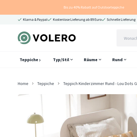
Bis zu 40% Rabatt auf Outdoorteppiche
Klarna & Paypal
Kostenlose Lieferung ab 89 Euro
Schnelle Lieferung
Teppiche
Typ/Stil
Räume
Rund
Home
Teppiche
Teppich Kinderzimmer Rund - Lou Dots G