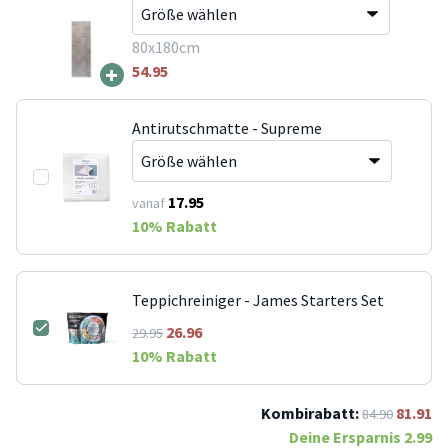
80x180cm
+
54.95
Antirutschmatte - Supreme
17.95
vanaf
10
% Rabatt
Teppichreiniger - James Starters Set
26.96
29.95
10
% Rabatt
Kombirabatt:
81.91
84.90
Deine Ersparnis
2.99