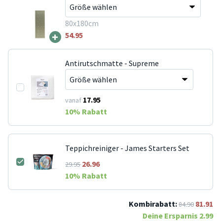
80x180cm
+
54.95
Antirutschmatte - Supreme
17.95
vanaf
10
% Rabatt
Teppichreiniger - James Starters Set
26.96
29.95
10
% Rabatt
Kombirabatt:
81.91
84.90
Deine Ersparnis
2.99