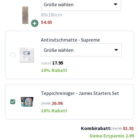
80x180cm
+
54.95
Antirutschmatte - Supreme
17.95
vanaf
10
% Rabatt
Teppichreiniger - James Starters Set
26.96
29.95
10
% Rabatt
Kombirabatt:
81.91
84.90
Deine Ersparnis
2.99