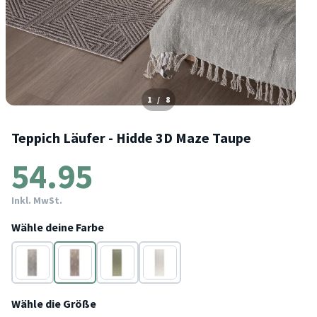
1
/
8
Teppich Läufer - Hidde 3D Maze Taupe
54.95
Inkl. MwSt.
Wähle deine Farbe
Grau
Taupe
Grün
Weiß
Wähle die Größe