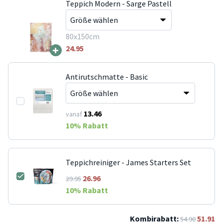
Teppich Modern - Sarge Pastell
80x150cm
+
24.95
Antirutschmatte - Basic
13.46
vanaf
10
% Rabatt
Teppichreiniger - James Starters Set
26.96
29.95
10
% Rabatt
Kombirabatt:
51.91
54.90