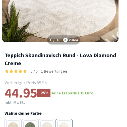
1
/
8
video
Teppich Skandinavisch Rund - Lova Diamond
Creme
5 / 5
1 Bewertungen
Vorheriger Preis
59.95
44.95
-25%
Deine Ersparnis 15 Euro
Inkl. MwSt.
Wähle deine Farbe