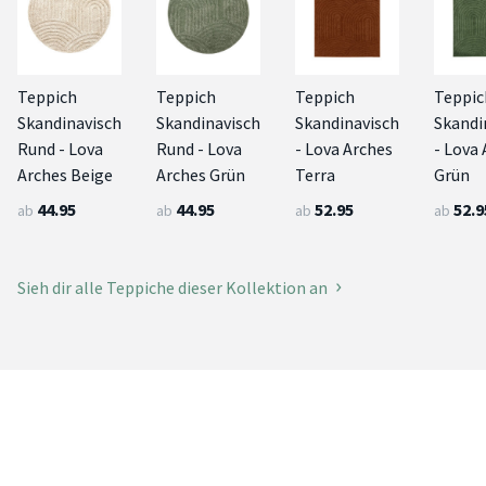
Teppich
Teppich
Teppich
Teppic
Skandinavisch
Skandinavisch
Skandinavisch
Skandi
Rund - Lova
Rund - Lova
- Lova Arches
- Lova
Arches Beige
Arches Grün
Terra
Grün
44.95
44.95
52.95
52.9
ab
ab
ab
ab
Sieh dir alle Teppiche dieser Kollektion an