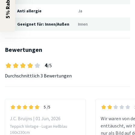
5% Rabatt?
Anti allergie
Ja
Geeignet für: Innen/Außen
Innen
Bewertungen
4
/5
Durchschnittlich
3 Bewertungen
5
/5
J.C. Bruijns | 01 Jun, 2026
Wir waren von 
enttäuscht, wir 
Teppich Vintage - Lugan Hellblau
160x230cm
nur als Bild auf