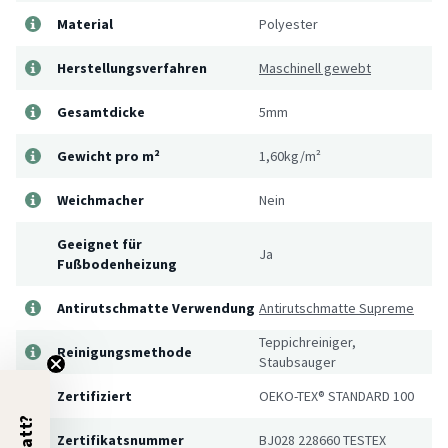
Material
Polyester
Herstellungsverfahren
Maschinell gewebt
Gesamtdicke
5mm
Gewicht pro m²
1,60kg/m²
Weichmacher
Nein
Geeignet für
Ja
Fußbodenheizung
Antirutschmatte Verwendung
Antirutschmatte Supreme
Teppichreiniger,
Reinigungsmethode
Staubsauger
Zertifiziert
OEKO-TEX® STANDARD 100
Zertifikatsnummer
BJ028 228660 TESTEX