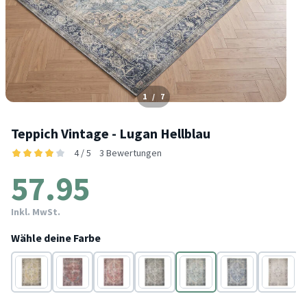
1
/
7
Teppich Vintage - Lugan Hellblau
4 / 5
3 Bewertungen
57.95
Inkl. MwSt.
Wähle deine Farbe
Gelb
Rot
Rot
Grau
Blau
Taupe
Braun