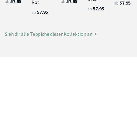
57.95
57.95
ab
ab
Rot
57.95
ab
57.95
ab
57.95
ab
Sieh dir alle Teppiche dieser Kollektion an