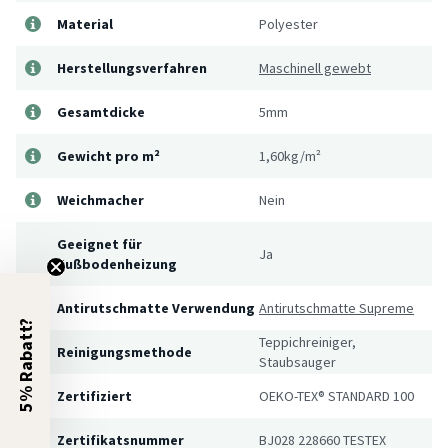
Material
Polyester
Herstellungsverfahren
Maschinell gewebt
Gesamtdicke
5mm
Gewicht pro m²
1,60kg/m²
Weichmacher
Nein
Geeignet für
Ja
Fußbodenheizung
Antirutschmatte Verwendung
Antirutschmatte Supreme
5% Rabatt?
Teppichreiniger,
Reinigungsmethode
Staubsauger
Zertifiziert
OEKO-TEX® STANDARD 100
Zertifikatsnummer
BJ028 228660 TESTEX