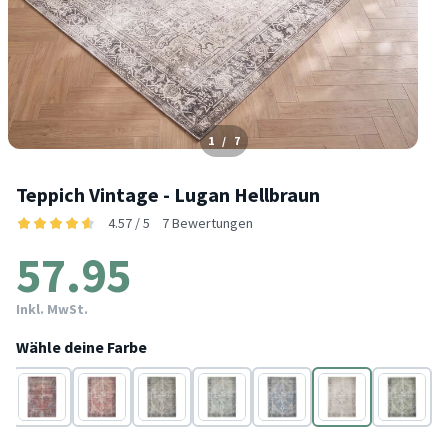
1
/
7
Teppich Vintage - Lugan Hellbraun
4.57 / 5
7 Bewertungen
57.95
Inkl. MwSt.
Wähle deine Farbe
Rot
Rot
Grau
Blau
Taupe
Braun
Grün