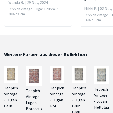
Wanda R. | 29 Nov, 2024
Nikki K. | 02 Nov
Teppich Vintage - Lugan Hellbraun
200x290cm
Teppich Vintage - 
160x230cm
Weitere Farben aus dieser Kollektion
Teppich
Teppich
Teppich
Teppich
Teppich
Vintage
Vintage
Vintage
Vintage
Vintage -
- Lugan
- Lugan
- Lugan
- Lugan
Lugan
Gelb
Rot
Grün
Hellblau
Bordeaux
Grau