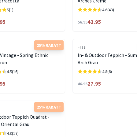
erracotta
Arches Creme
5
(1)
4.6
(43)
.95
42.95
56.95
25% RABATT
Fraai
Vintage - Spring Ethnic
In- & Outdoor Teppich - Su
rün
Arch Grau
4.5
(16)
4.8
(6)
.95
27.95
46.95
25% RABATT
tdoor Teppich Quadrat -
Oriental Grau
4.8
(17)