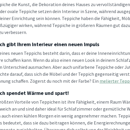
piche die Kunst, die Dekoration deines Hauses zu vervollständig
der ovale Teppiche setzen dein Interieur in Szene, während ausge
deiner Einrichtung sein können. Teppiche haben die Fähigkeit, 
zügiger wirken, während Teppiche in größeren Räumen gut dazu 
u verbessern.
ch gibt Ihrem Interieur einen neuen Impuls
 eines neuen Teppichs besteht darin, dass er deine Inneneinricht
 schaffen kann. Wenn du also einen neuen Look in deinem Schla
n Unterschied ausmachen. Aber auch unifarbene Teppiche oder Jutet
 Achte darauf, dass sich die Möbel und der Teppich gegenseitig v
nung schaffen. Zögerst du noch mit der Farbe? Ein
melierter Tepp
ich spendet Wärme und spart!
größten Vorteile von Teppichen ist ihre Fähigkeit, einem Raum Wä
weich an und sind daher ideal für Schlafzimmer oder gemütliche 
auch einen kühlen Morgen ein wenig angenehmer machen. Teppiche
 bedeutet, dass sie dazu beitragen können, die Energierechnung
monate zurückhalten. Überzeuge dich selbst von der Weichheit u