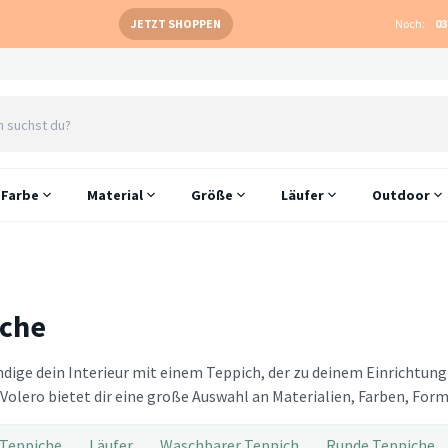
JETZT SHOPPEN
Noch:
03
Farbe
Material
Größe
Läufer
Outdoor
iche
ndige dein Interieur mit einem Teppich, der zu deinem Einrichtu
Volero bietet dir eine große Auswahl an Materialien, Farben, For
Teppiche
Läufer
Waschbarer Teppich
Runde Teppiche