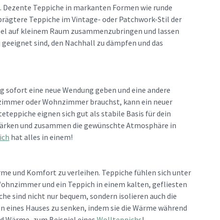
en. Dezente Teppiche in markanten Formen wie runde
prägtere Teppiche im Vintage- oder Patchwork-Stil der
Möbel auf kleinem Raum zusammenzubringen und lassen
geeignet sind, den Nachhall zu dämpfen und das
ung sofort eine neue Wendung geben und eine andere
fzimmer oder Wohnzimmer brauchst, kann ein neuer
eppiche eignen sich gut als stabile Basis für dein
erstärken und zusammen die gewünschte Atmosphäre in
ich
hat alles in einem!
rme und Komfort zu verleihen. Teppiche fühlen sich unter
Wohnzimmer und ein Teppich in einem kalten, gefliesten
 sind nicht nur bequem, sondern isolieren auch die
en eines Hauses zu senken, indem sie die Wärme während
nd Wärme, zum Beispiel eines
Wollteppichs
!