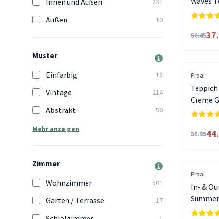
Waves T
Innen und Außen
231
Außen
10
37
50.45
Muster
Einfarbig
18
Fraai
Teppich 
Vintage
214
Creme G
Abstrakt
50
Mehr anzeigen
44
59.95
Zimmer
Fraai
Wohnzimmer
501
In- & Ou
Summer 
Garten / Terrasse
17
Schlafzimmer
1