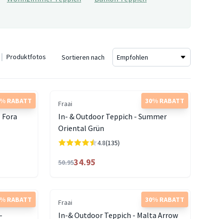
Produktfotos
Sortieren nach
5% RABATT
30% RABATT
Fraai
- Fora
In- & Outdoor Teppich - Summer
Oriental Grün
4.8
(135)
34.95
50.95
5% RABATT
30% RABATT
Fraai
-
In-& Outdoor Teppich - Malta Arrow