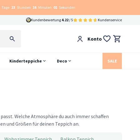
Tage
23
Stunden
16
Minuten
00
Sekunden
Kundenbewertung
4.22
/ 5
Kundenservice
Konto
Kinderteppiche
Deco
SALE
ng passt. Welche Atmosphäre du auch immer schaffen
men und Größen für deinen Teppich an.
Wohnzimmer Teppich
Balkon Teppich