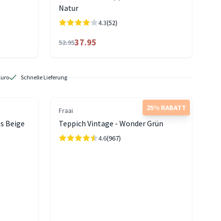
Natur
4.3
(52)
37.95
52.95
Euro
Schnelle Lieferung
25% RABATT
Fraai
es Beige
Teppich Vintage - Wonder Grün
4.6
(967)