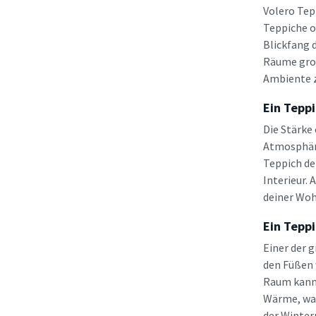
Volero Tep
Teppiche o
Blickfang 
Räume groß
Ambiente z
Ein Teppi
Die Stärke
Atmosphäre
Teppich de
Interieur.
deiner Woh
Ein Tepp
Einer der 
den Füßen 
Raum kann 
Wärme, was
der Winter