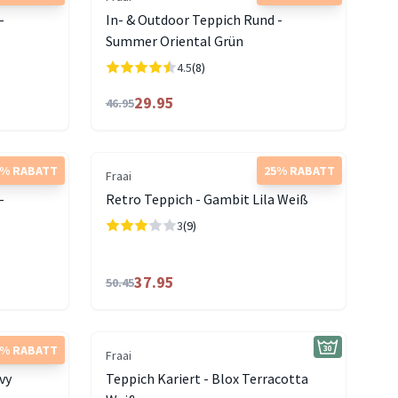
-
In- & Outdoor Teppich Rund -
Summer Oriental Grün
4.5
(8)
29.95
46.95
0% RABATT
25% RABATT
Fraai
-
Retro Teppich - Gambit Lila Weiß
3
(9)
37.95
50.45
5% RABATT
Fraai
vy
Teppich Kariert - Blox Terracotta