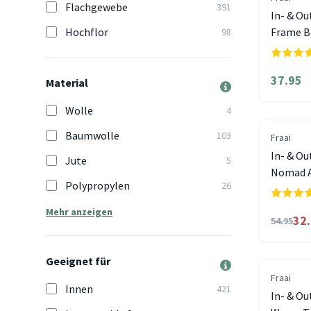
Flachgewebe
391
In- & Ou
Hochflor
Frame B
98
37.95
Material
Wolle
4
Baumwolle
103
Fraai
In- & Ou
Jute
5
Nomad A
Polypropylen
26
Mehr anzeigen
32
54.95
Geeignet für
Fraai
Innen
421
In- & O