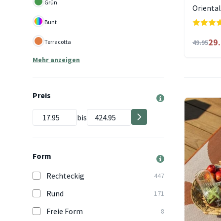
Grün
Oriental
Bunt
29
Terracotta
49.95
Mehr anzeigen
Preis
bis
Form
Rechteckig
447
Rund
171
Freie Form
8