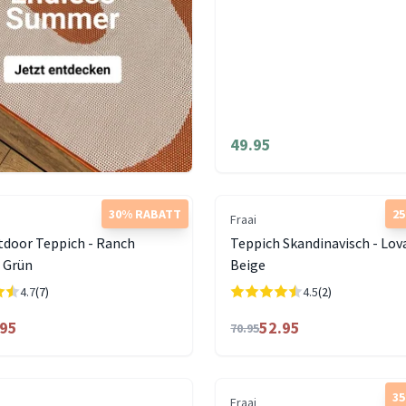
49.95
30% RABATT
2
Fraai
tdoor Teppich - Ranch
Teppich Skandinavisch - Lov
Grün
Beige
4.7
(7)
4.5
(2)
.95
52.95
70.95
3
Fraai