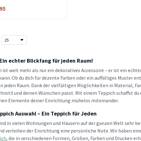
.95
Ein echter Blickfang für jeden Raum!
h ist weit mehr als nur ein dekoratives Accessoire – er ist ein ec
kann. Ob du dich für dezente Farben oder ein auffälliges Muster 
in jeden Raum. Dank der vielfältigen Möglichkeiten in Material, F
nstil und deinen Wünschen passt. Mit einem Teppich schaffst du
nen Elemente deiner Einrichtung mühelos miteinander.
ppich Auswahl – Ein Teppich für Jeden
ind in vielen Wohnungen und Häusern auf der ganzen Welt sehr b
d verleihen der Einrichtung eine persönliche Note. Wir haben ein
ich
, die in verschiedenen Formen, Größen, Farben und Drucken erhä