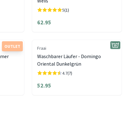
Weiß
5
(1)
62.95
OUTLET
Fraai
mmer
Waschbarer Läufer - Domingo
Oriental Dunkelgrün
4.7
(7)
52.95