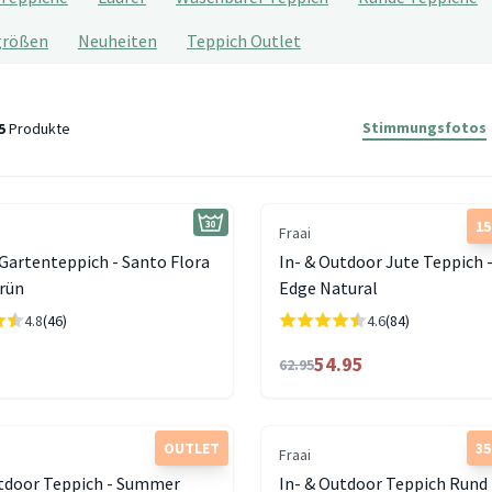
größen
Neuheiten
Teppich Outlet
Stimmungsfotos
5
Produkte
1
Fraai
Gartenteppich - Santo Flora
In- & Outdoor Jute Teppich 
rün
Edge Natural
4.8
(46)
4.6
(84)
54.95
62.95
OUTLET
3
Fraai
utdoor Teppich - Summer
In- & Outdoor Teppich Rund 