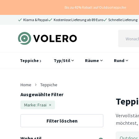
Bis zu 40% Rabatt auf Outdoorteppiche
Klarna & Paypal
Kostenlose Lieferung ab 89 Euro
Schnelle Lieferung
Teppiche
Typ/Stil
Räume
Rund
Home
Teppiche
Ausgewählte Filter
Tepp
Marke: Fraai
×
Vervollstä
Filter löschen
möchtest, 
Outdoor 
Wohn stil