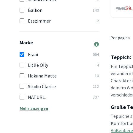
59
79.95
Balkon
140
Esszimmer
2
Per pagina
Marke
Fraai
664
Teppich: 
Litlle Olly
4
Ein Teppic
verändern 
Hakuna Matte
10
Charakter 
Studio Clarice
212
deinem Woh
verschiede
NATURL.
307
Große Te
Mehr anzeigen
Teppiche s
Komfort un
Außenbere