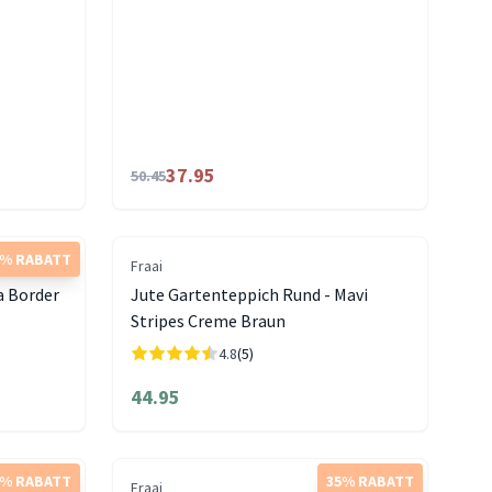
37.95
50.45
5% RABATT
Fraai
a Border
Jute Gartenteppich Rund - Mavi
Stripes Creme Braun
4.8
(5)
44.95
5% RABATT
35% RABATT
Fraai