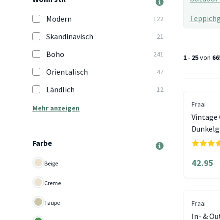
Teppich
Modern
122
Skandinavisch
21
Boho
241
1
-
25
von
66
Orientalisch
47
Ländlich
12
Fraai
Mehr anzeigen
Vintage 
Dunkelg
Farbe
42.95
Beige
Creme
Taupe
Fraai
In- & O