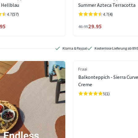
 Hellblau
Summer Azteca Terracotta
4.7
(57)
4.7
(4)
.95
29.95
46.95
Klarna & Paypal
Kostenlose Lieferung ab 89 
Fraai
Balkonteppich - Sierra Curv
Creme
5
(1)