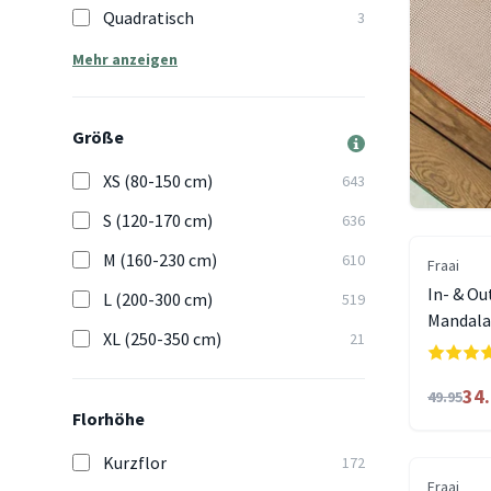
Quadratisch
3
Mehr anzeigen
Größe
XS (80-150 cm)
643
S (120-170 cm)
636
M (160-230 cm)
610
Fraai
In- & Ou
L (200-300 cm)
519
Mandala 
XL (250-350 cm)
21
34
49.95
Florhöhe
Kurzflor
172
Fraai