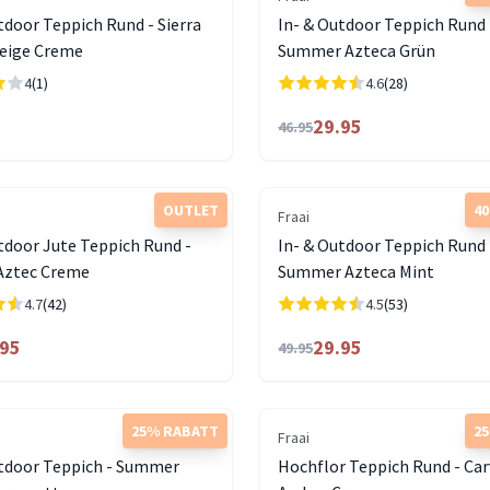
tdoor Teppich Rund - Sierra
In- & Outdoor Teppich Rund 
eige Creme
Summer Azteca Grün
4
(1)
4.6
(28)
29.95
46.95
OUTLET
4
Fraai
tdoor Jute Teppich Rund -
In- & Outdoor Teppich Rund 
ztec Creme
Summer Azteca Mint
4.7
(42)
4.5
(53)
.95
29.95
49.95
25% RABATT
2
Fraai
utdoor Teppich - Summer
Hochflor Teppich Rund - Car