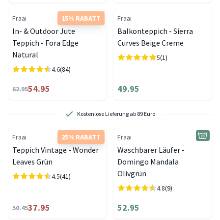
Fraai
15% RABATT
Fraai
In- & Outdoor Jute
Balkonteppich - Sierra
Teppich - Fora Edge
Curves Beige Creme
Natural
5
(1)
4.6
(84)
54.95
49.95
62.95
Kostenlose Lieferung ab 89 Euro
Fraai
25% RABATT
Fraai
Teppich Vintage - Wonder
Waschbarer Läufer -
Leaves Grün
Domingo Mandala
Olivgrün
4.5
(41)
4.8
(9)
37.95
52.95
50.45