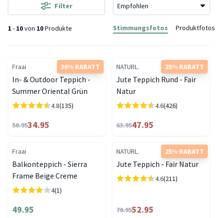
Filter
Stimmungsfotos
Produktfotos
1
-
10
von
10
Produkte
Fraai
30% RABATT
NATURL.
25% RABATT
In- & Outdoor Teppich -
Jute Teppich Rund - Fair
Summer Oriental Grün
Natur
4.8
(135)
4.6
(426)
34.95
47.95
50.95
63.95
Fraai
NATURL.
25% RABATT
Balkonteppich - Sierra
Jute Teppich - Fair Natur
Frame Beige Creme
4.6
(211)
4
(1)
49.95
52.95
70.95