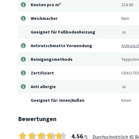
Knoten pro m²
224.00
Weichmacher
Nein
Geeignet für Fußbodenheizung
Ja
Antirutschmatte Verwendung
Antirutsc
Reinigungsmethode
Teppichre
Zertifiziert
OEKO-TEX
Anti allergie
Ja
Geeignet für: Innen/Außen
Innen
Bewertungen
4.56
/5
Durchschnittlich
41 B