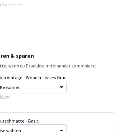
n 5 ⭐️⭐️⭐️⭐️⭐️
eren & sparen
atte, wenn du Produkte miteinander kombinierst.
ich Vintage - Wonder Leaves Grün
40cm
5
rutschmatte - Basic