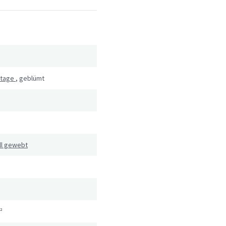
ntage
,
geblümt
ll gewebt
²