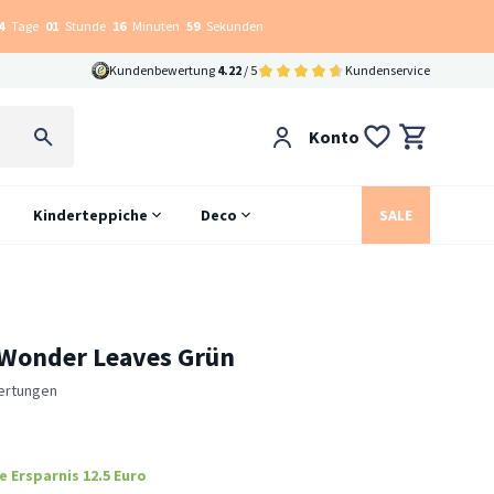
4
Tage
01
Stunde
16
Minuten
58
Sekunden
Kundenbewertung
4.22
/ 5
Kundenservice
Konto
Kinderteppiche
Deco
SALE
 Wonder Leaves Grün
ertungen
e Ersparnis 12.5 Euro