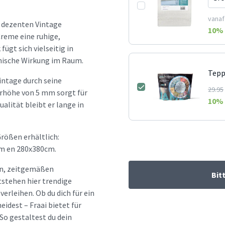
vanaf
m dezenten Vintage
10
% 
reme eine ruhige,
ügt sich vielseitig in
onische Wirkung im Raum.
Tepp
intage durch seine
29.95
orhöhe von 5 mm sorgt für
10
% 
alität bleibt er lange in
rößen erhältlich:
m en 280x380cm.
hen, zeitgemäßen
Bit
tstehen hier trendige
erleihen. Ob du dich für ein
idest – Fraai bietet für
So gestaltest du dein