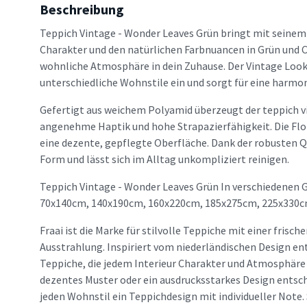
Beschreibung
Teppich Vintage - Wonder Leaves Grün bringt mit seine
Charakter und den natürlichen Farbnuancen in Grün und C
wohnliche Atmosphäre in dein Zuhause. Der Vintage Look f
unterschiedliche Wohnstile ein und sorgt für eine harm
Gefertigt aus weichem Polyamid überzeugt der teppich v
angenehme Haptik und hohe Strapazierfähigkeit. Die Fl
eine dezente, gepflegte Oberfläche. Dank der robusten Qu
Form und lässt sich im Alltag unkompliziert reinigen.
Teppich Vintage - Wonder Leaves Grün In verschiedenen G
70x140cm, 140x190cm, 160x220cm, 185x275cm, 225x330c
Fraai ist die Marke für stilvolle Teppiche mit einer frisc
Ausstrahlung. Inspiriert vom niederländischen Design en
Teppiche, die jedem Interieur Charakter und Atmosphäre v
dezentes Muster oder ein ausdrucksstarkes Design entsche
jeden Wohnstil ein Teppichdesign mit individueller Note. 