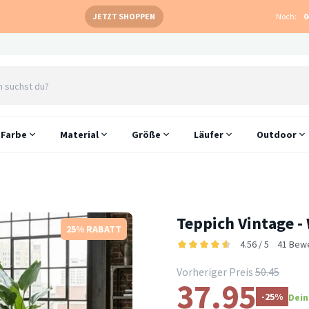
JETZT SHOPPEN
Noch:
0
Farbe
Material
Größe
Läufer
Outdoor
Teppich Vintage -
25% RABATT
4.56 / 5
41 Bew
Vorheriger Preis
50.45
37.95
-25%
Dein