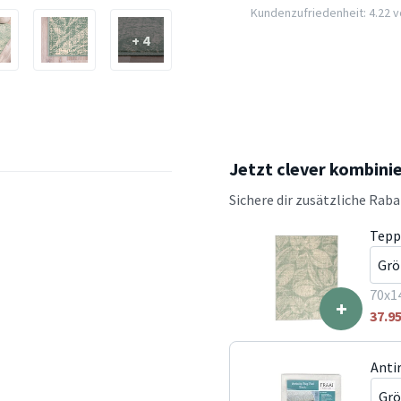
Kundenzufriedenheit: 4.22 vo
+ 4
Jetzt clever kombini
Sichere dir zusätzliche Rab
Tepp
70x1
+
37.9
Anti