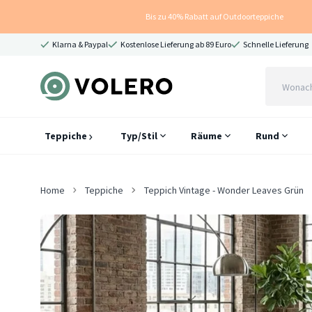
Bis zu 40% Rabatt auf Outdoorteppiche
Klarna & Paypal
Kostenlose Lieferung ab 89 Euro
Schnelle Lieferung
Teppiche
Typ/Stil
Räume
Rund
Home
Teppiche
Teppich Vintage - Wonder Leaves Grün