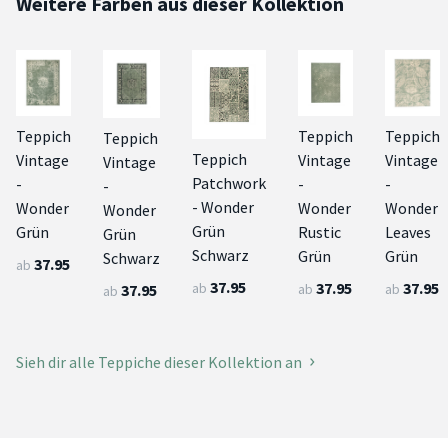
Weitere Farben aus dieser Kollektion
Teppich
Teppich
Teppich
Teppich
Teppich
Vintage
Vintage
Vintage
Vintage
Patchwork
-
-
-
-
- Wonder
Wonder
Wonder
Wonder
Wonder
Grün
Grün
Rustic
Leaves
Grün
Schwarz
Grün
Grün
Schwarz
37.95
ab
37.95
37.95
37.95
ab
ab
ab
37.95
ab
Sieh dir alle Teppiche dieser Kollektion an