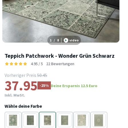
1
/
8
video
Teppich Patchwork - Wonder Grün Schwarz
4.95 / 5
22 Bewertungen
Vorheriger Preis
50.45
37.95
-25%
Deine Ersparnis 12.5 Euro
Inkl. MwSt.
Wähle deine Farbe