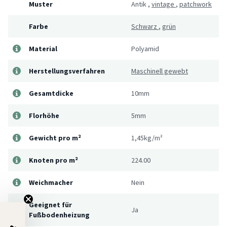
Muster
Antik
,
vintage
,
patchwork
Farbe
Schwarz
,
grün
Material
Polyamid
Herstellungsverfahren
Maschinell gewebt
Gesamtdicke
10mm
Florhöhe
5mm
Gewicht pro m²
1,45kg/m²
Knoten pro m²
224.00
Weichmacher
Nein
Geeignet für
Ja
Fußbodenheizung