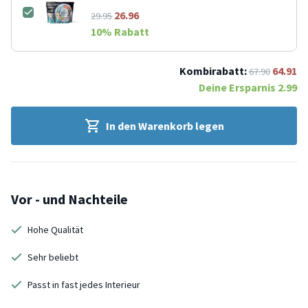
26.96
29.95
10
% Rabatt
Kombirabatt:
64.91
67.90
Deine Ersparnis
2.99
In den Warenkorb legen
Vor - und Nachteile
Hohe Qualität
Sehr beliebt
Passt in fast jedes Interieur