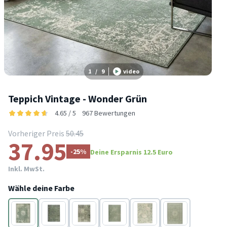
1
/
9
video
Teppich Vintage - Wonder Grün
4.65 / 5
967 Bewertungen
Vorheriger Preis
50.45
37.95
-25%
Deine Ersparnis 12.5 Euro
Inkl. MwSt.
Wähle deine Farbe