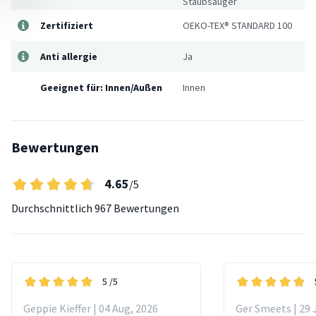
Staubsauger
Zertifiziert
OEKO-TEX® STANDARD 100
Anti allergie
Ja
Geeignet für: Innen/Außen
Innen
Bewertungen
4.65
/5
Durchschnittlich
967 Bewertungen
5
/5
Geppie Kieffer | 04 Aug, 2026
Ger Smeets | 29 