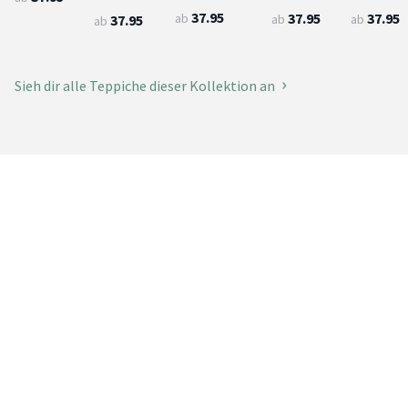
37.95
37.95
37.95
ab
ab
ab
37.95
ab
Sieh dir alle Teppiche dieser Kollektion an