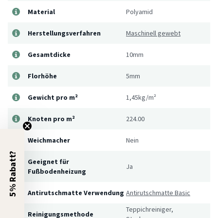
Material
Polyamid
Herstellungsverfahren
Maschinell gewebt
Gesamtdicke
10mm
Florhöhe
5mm
Gewicht pro m²
1,45kg/m²
Knoten pro m²
224.00
Weichmacher
Nein
5% Rabatt?
Geeignet für
Ja
Fußbodenheizung
Antirutschmatte Verwendung
Antirutschmatte Basic
Teppichreiniger,
Reinigungsmethode