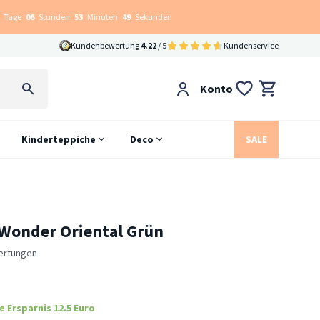
Tage
06
Stunden
53
Minuten
48
Sekunden
Kundenbewertung
4.22
/ 5
Kundenservice
Konto
Kinderteppiche
Deco
SALE
 Wonder Oriental Grün
ertungen
e Ersparnis 12.5 Euro