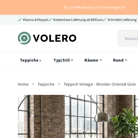
Bis zu 40% Rabatt auf Outdoorteppiche
Klarna & Paypal
Kostenlose Lieferung ab 89 Euro
Schnelle Lieferung
Teppiche
Typ/Stil
Räume
Rund
Home
Teppiche
Teppich Vintage - Wonder Oriental Grün