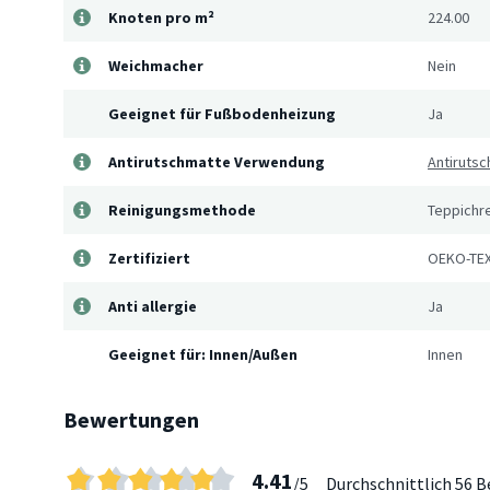
Knoten pro m²
224.00
Weichmacher
Nein
Geeignet für Fußbodenheizung
Ja
Antirutschmatte Verwendung
Antirutsc
Reinigungsmethode
Teppichre
Zertifiziert
OEKO-TEX
Anti allergie
Ja
Geeignet für: Innen/Außen
Innen
Bewertungen
4.41
/5
Durchschnittlich
56 B