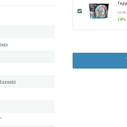
Tepp
29.95
10
% 
ntage
ll gewebt
²