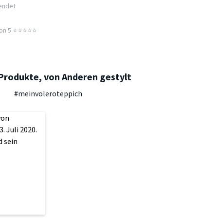
sendet
n 5 ⭐️⭐️⭐️⭐️⭐️
Produkte, von Anderen gestylt
#meinvoleroteppich