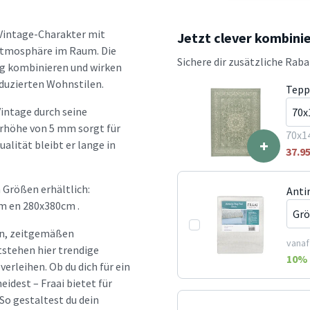
 Vintage-Charakter mit
Jetzt clever kombini
e Atmosphäre im Raum. Die
Sichere dir zusätzliche Rab
ig kombinieren und wirken
eduzierten Wohnstilen.
Tepp
intage durch seine
orhöhe von 5 mm sorgt für
70x1
+
alität bleibt er lange in
37.9
 Größen erhältlich:
Anti
m en 280x380cm .
hen, zeitgemäßen
vanaf
tstehen hier trendige
10
% 
erleihen. Ob du dich für ein
idest – Fraai bietet für
So gestaltest du dein