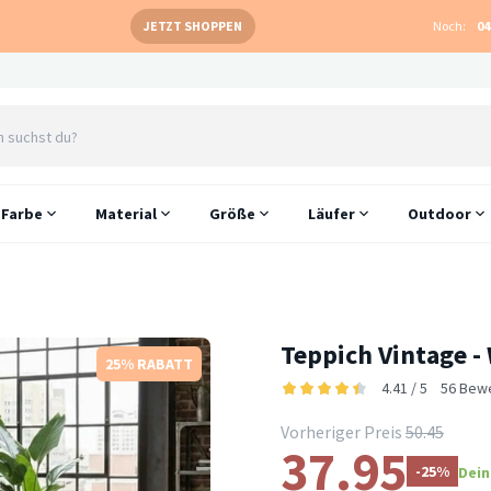
JETZT SHOPPEN
Noch:
04
Farbe
Material
Größe
Läufer
Outdoor
Teppich Vintage -
25% RABATT
4.41 / 5
56 Bew
Vorheriger Preis
50.45
37.95
-25%
Dein