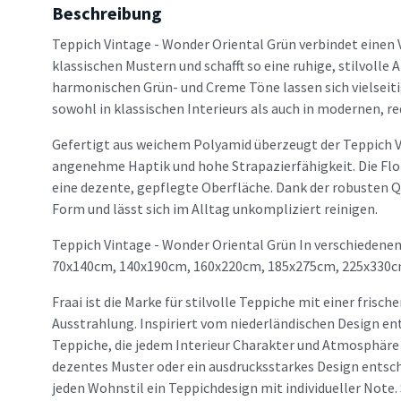
Beschreibung
Teppich Vintage - Wonder Oriental Grün verbindet einen
klassischen Mustern und schafft so eine ruhige, stilvoll
harmonischen Grün- und Creme Töne lassen sich vielseit
sowohl in klassischen Interieurs als auch in modernen, r
Gefertigt aus weichem Polyamid überzeugt der Teppich V
angenehme Haptik und hohe Strapazierfähigkeit. Die Fl
eine dezente, gepflegte Oberfläche. Dank der robusten Qu
Form und lässt sich im Alltag unkompliziert reinigen.
Teppich Vintage - Wonder Oriental Grün In verschiedenen
70x140cm, 140x190cm, 160x220cm, 185x275cm, 225x330c
Fraai ist die Marke für stilvolle Teppiche mit einer frisc
Ausstrahlung. Inspiriert vom niederländischen Design en
Teppiche, die jedem Interieur Charakter und Atmosphäre v
dezentes Muster oder ein ausdrucksstarkes Design entsche
jeden Wohnstil ein Teppichdesign mit individueller Note. 