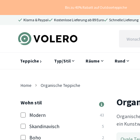
Bis zu 40% Rabatt auf Outdoorteppiche
Klarna & Paypal
Kostenlose Lieferung ab 89 Euro
Schnelle Lieferung
Teppiche
Typ/Stil
Räume
Rund
Home
Organische Teppiche
Organ
Wohn stil
Modern
43
Organische
ein Kunstw
Skandinavisch
5
Boho
2
Ovale Te