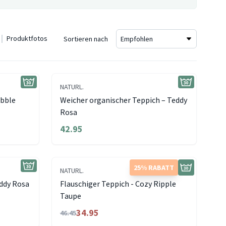
Produktfotos
Sortieren nach
NATURL.
ebble
Weicher organischer Teppich – Teddy
Rosa
42.95
25% RABATT
NATURL.
eddy Rosa
Flauschiger Teppich - Cozy Ripple
Taupe
34.95
46.45