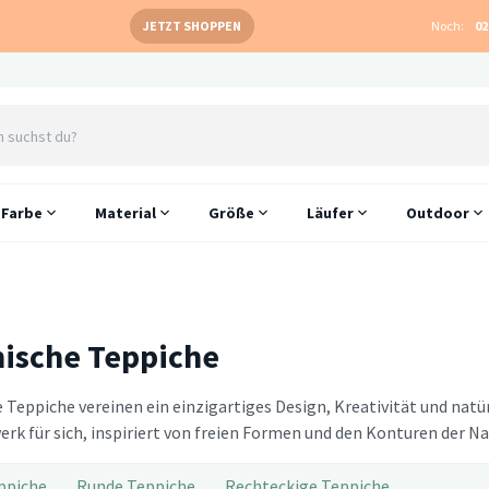
JETZT SHOPPEN
Noch:
02
Farbe
Material
Größe
Läufer
Outdoor
ische Teppiche
 Teppiche vereinen ein einzigartiges Design, Kreativität und natü
erk für sich, inspiriert von freien Formen und den Konturen der Na
ppiche
Runde Teppiche
Rechteckige Teppiche