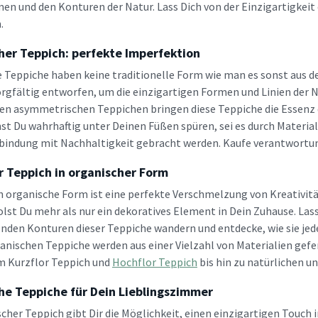
men und den Konturen der Natur. Lass Dich von der Einzigartigkei
.
her Teppich: perfekte Imperfektion
 Teppiche haben keine traditionelle Form wie man es sonst aus d
orgfältig entworfen, um die einzigartigen Formen und Linien der N
hen asymmetrischen Teppichen bringen diese Teppiche die Essenz d
st Du wahrhaftig unter Deinen Füßen spüren, sei es durch Materia
rbindung mit Nachhaltigkeit gebracht werden. Kaufe verantwort
r Teppich in organischer Form
h organische Form ist eine perfekte Verschmelzung von Kreativit
olst Du mehr als nur ein dekoratives Element in Dein Zuhause. La
nden Konturen dieser Teppiche wandern und entdecke, wie sie jed
anischen Teppiche werden aus einer Vielzahl von Materialien gef
m Kurzflor Teppich und
Hochflor Teppich
bis hin zu natürlichen u
he Teppiche für Dein Lieblingszimmer
scher Teppich gibt Dir die Möglichkeit, einen einzigartigen Touc