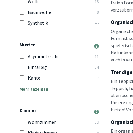
Wolle
13
freien For
verzaubern
Baumwolle
8
Organisc
Synthetik
45
Organische
Form ist s
Muster
spielerisc
Natur kann
Asymmetrische
11
auch in Ve
Einfarbig
34
Trendige
Kante
7
Ein Teppic
Teppich, h
Mehr anzeigen
überrasche
Unsere org
bieten! Vo
Zimmer
Organisc
Wohnzimmer
59
Ein organi
Kinderzimmer
8