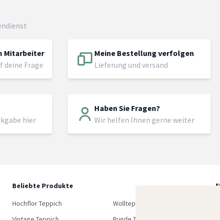
endienst
 Mitarbeiter
Meine Bestellung verfolgen
f deine Frage
Lieferung und versand
Haben Sie Fragen?
ckgabe hier
Wir helfen Ihnen gerne weiter
Beliebte Produkte
5
M
Hochflor Teppich
Wollteppich
K
Vintage Teppich
Runde Teppich