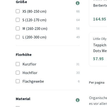
Größe
Berberte
XS (80-150 cm)
66
164.95
S (120-170 cm)
64
M (160-230 cm)
58
L (200-300 cm)
49
Little Olly
Teppich
Dots We
Florhöhe
57.95
Kurzflor
31
Hochflor
30
Flachgewebe
6
Per pagina
Organische
Material
es vor all