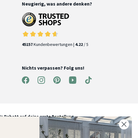
Neugierig, was andere denken?
45157
Kundenbewertungen |
4.22
/ 5
Nichts verpassen? Folg uns!
% Rabatt auf deine erste Bestellung
elde dich für unseren Newsletter an und entdecke neue
ollektionen, Angebote und Wohnideen als Erstes