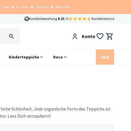
Tage
13
Stunden
07
Minuten
24
Sekunden
Kundenbewertung
4.22
/ 5
Kundenservice
Konto
Kinderteppiche
Deco
SALE
rliche Schönheit. Jede organische Form des Teppichs ist
tur. Lass Dich verzaubern!