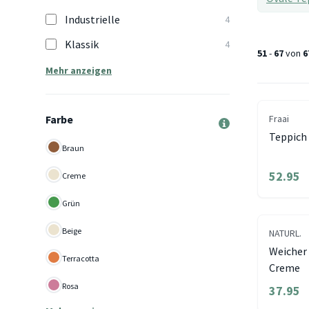
Industrielle
4
Klassik
4
51
-
67
von
6
Mehr anzeigen
Farbe
Fraai
Teppich 
Braun
52.95
Creme
Grün
Beige
NATURL.
Weicher 
Terracotta
Creme
Rosa
37.95