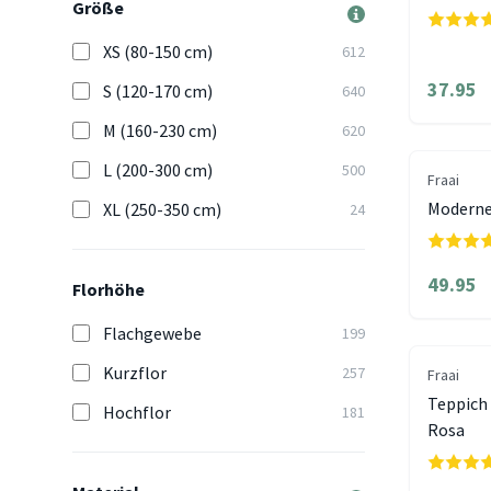
Größe
XS (80-150 cm)
612
37.95
S (120-170 cm)
640
M (160-230 cm)
620
L (200-300 cm)
500
Fraai
Moderner
XL (250-350 cm)
24
49.95
Florhöhe
Flachgewebe
199
Kurzflor
257
Fraai
Teppich 
Hochflor
181
Rosa