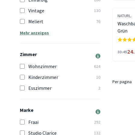
Vintage
130
NATURL.
Meliert
76
Waschbar
Grün
Mehr anzeigen
24
33.45
Zimmer
Wohnzimmer
624
Kinderzimmer
10
Per pagina
Esszimmer
2
Marke
Fraai
292
Studio Clarice
132