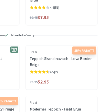
Grün
4.4
(56)
37.95
50.45
Euro
Schnelle Lieferung
25% RABATT
Fraai
t -
Teppich Skandinavisch - Lova Border
Beige
4.5
(2)
52.95
70.95
5% RABATT
Fraai
ty Fringe
Moderner Teppich - Field Grün