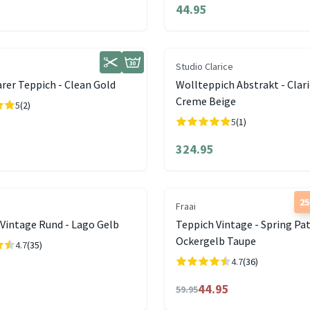
44.95
Studio Clarice
rer Teppich - Clean Gold
Wollteppich Abstrakt - Clar
Creme Beige
5
(2)
5
(1)
324.95
2
Fraai
Vintage Rund - Lago Gelb
Teppich Vintage - Spring P
Ockergelb Taupe
4.7
(35)
4.7
(36)
44.95
59.95