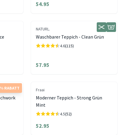
54.95
NATURL.
ice
Waschbarer Teppich - Clean Grün
4.6
(115)
57.95
5% RABATT
Fraai
atchwork
Moderner Teppich - Strong Grün
Mint
4.5
(52)
52.95