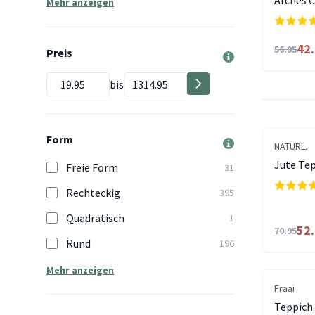
Arches 
Mehr anzeigen
42
56.95
Preis
bis
Form
NATURL.
Jute Tep
Freie Form
31
Rechteckig
395
Quadratisch
1
52
70.95
Rund
196
Mehr anzeigen
Fraai
Teppich 