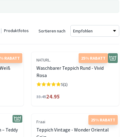
Produktfotos
Sortieren nach
5% RABATT
25% RABATT
NATURL.
 Weiß
Waschbarer Teppich Rund - Vivid
Rosa
5
(1)
24.95
33.45
25% RABATT
Fraai
h – Teddy
Teppich Vintage - Wonder Oriental