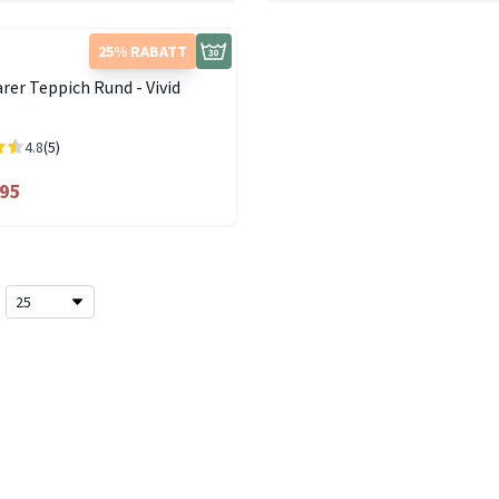
25% RABATT
er Teppich Rund - Vivid
4.8
(5)
.95