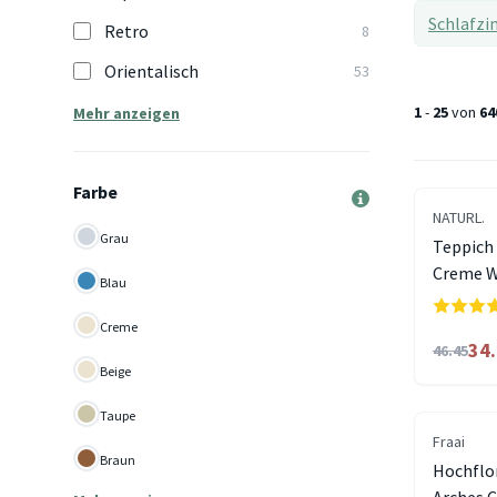
Schlafzi
Retro
8
Orientalisch
53
1
-
25
von
64
Mehr anzeigen
Farbe
NATURL.
Grau
Teppich 
Creme 
Blau
Creme
34
46.45
Beige
Taupe
Fraai
Braun
Hochflor