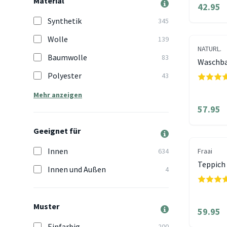
Material
42.95
Synthetik
345
Wolle
139
NATURL.
Baumwolle
83
Waschba
Polyester
43
Mehr anzeigen
57.95
Geeignet für
Innen
634
Fraai
Teppich 
Innen und Außen
4
Muster
59.95
Einfarbig
200