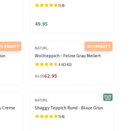
5
(4)
49.95
5% RABATT
25% RABATT
NATURL.
ün
Wollteppich - Feline Grau Meliert
4.6
(142)
62.95
83.95
NATURL.
ks Creme
Shaggy Teppich Rund - Blaze Grün
5
(4)