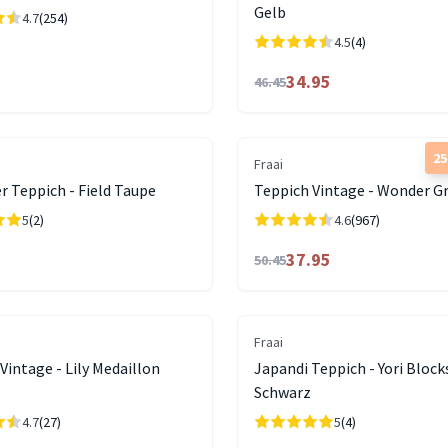
Gelb
4.7
(254)
4.5
(4)
34.95
46.45
2
Fraai
 Teppich - Field Taupe
Teppich Vintage - Wonder Gr
5
(2)
4.6
(967)
37.95
50.45
Fraai
Vintage - Lily Medaillon
Japandi Teppich - Yori Bloc
Schwarz
4.7
(27)
5
(4)