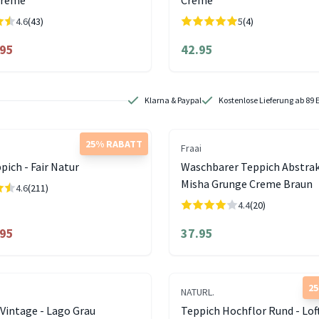
Creme
Creme
4.6
(43)
5
(4)
.95
42.95
Klarna & Paypal
Kostenlose Lieferung ab 89 
25% RABATT
Fraai
pich - Fair Natur
Waschbarer Teppich Abstrak
Misha Grunge Creme Braun
4.6
(211)
4.4
(20)
.95
37.95
2
NATURL.
Vintage - Lago Grau
Teppich Hochflor Rund - Lof