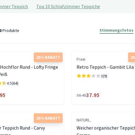
mmer Teppich
Top 10 Schlafzimmer Teppiche
Stimmungsfotos
0
Produkte
25% RABATT
2
Fraai
Hochflor Rund - Lofty Fringe
Retro Teppich - Gambit Lila
Weiß
3
(9)
4.5
(64)
.95
37.95
50.45
25% RABATT
NATURL.
 Teppich Rund - Carvy
Weicher organischer Teppic