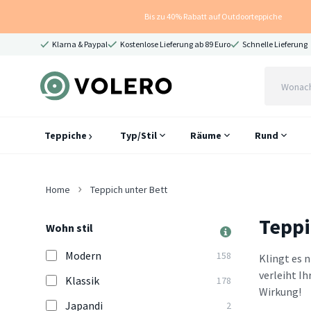
Bis zu 40% Rabatt auf Outdoorteppiche
Klarna & Paypal
Kostenlose Lieferung ab 89 Euro
Schnelle Lieferung
Teppiche
Typ/Stil
Räume
Rund
Home
Teppich unter Bett
Teppi
Wohn stil
Modern
158
Klingt es 
verleiht I
Klassik
178
Wirkung!
Japandi
2