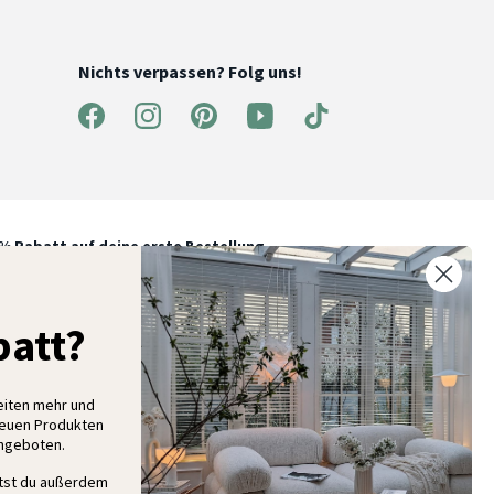
Nichts verpassen? Folg uns!
% Rabatt auf deine erste Bestellung
elde dich für unseren Newsletter an und entdecke neue
ollektionen, Angebote und Wohnideen als Erstes
att?
eiten mehr und
Anmelden
neuen Produkten
Angeboten.
ltst du außerdem