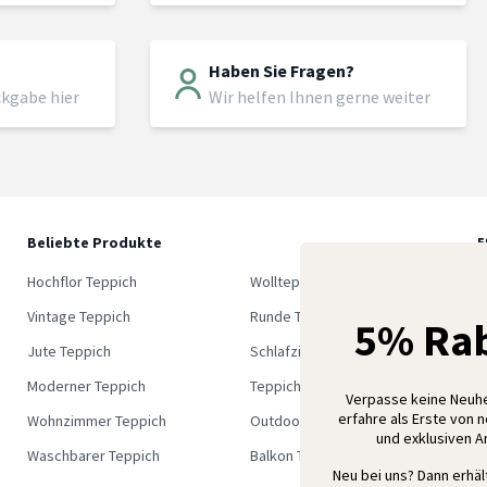
Haben Sie Fragen?
ckgabe hier
Wir helfen Ihnen gerne weiter
Beliebte Produkte
5
M
Hochflor Teppich
Wollteppich
K
Vintage Teppich
Runde Teppich
5% Rab
Jute Teppich
Schlafzimmer Teppich
Moderner Teppich
Teppich Outlet
Verpasse keine Neuh
erfahre als Erste von 
Wohnzimmer Teppich
Outdoor Teppich
und exklusiven 
Waschbarer Teppich
Balkon Teppich
Neu bei uns? Dann erhä