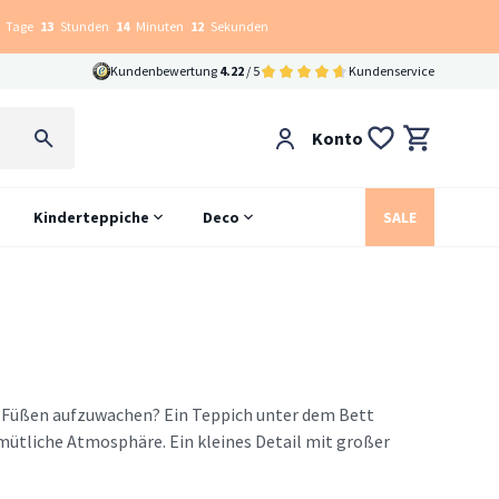
Tage
13
Stunden
14
Minuten
11
Sekunden
Kundenbewertung
4.22
/ 5
Kundenservice
Konto
Kinderteppiche
Deco
SALE
 Füßen aufzuwachen? Ein Teppich unter dem Bett
ütliche Atmosphäre. Ein kleines Detail mit großer