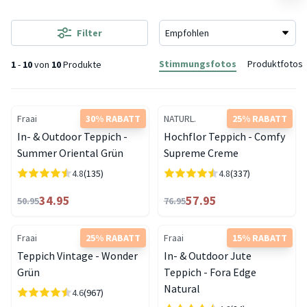
Filter
Stimmungsfotos
Produktfotos
1
-
10
von
10
Produkte
Fraai
30% RABATT
NATURL.
25% RABATT
In- & Outdoor Teppich -
Hochflor Teppich - Comfy
Summer Oriental Grün
Supreme Creme
4.8
(135)
4.8
(337)
34.95
57.95
50.95
76.95
Fraai
25% RABATT
Fraai
15% RABATT
Teppich Vintage - Wonder
In- & Outdoor Jute
Grün
Teppich - Fora Edge
Natural
4.6
(967)