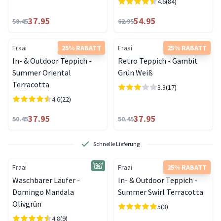
4.6
(84)
37.95
54.95
50.45
62.95
Fraai
25% RABATT
Fraai
25% RABATT
In- & Outdoor Teppich -
Retro Teppich - Gambit
Summer Oriental
Grün Weiß
Terracotta
3.3
(17)
4.6
(22)
37.95
37.95
50.45
50.45
Schnelle Lieferung
Fraai
Fraai
25% RABATT
Waschbarer Läufer -
In- & Outdoor Teppich -
Domingo Mandala
Summer Swirl Terracotta
Olivgrün
5
(3)
4.8
(9)