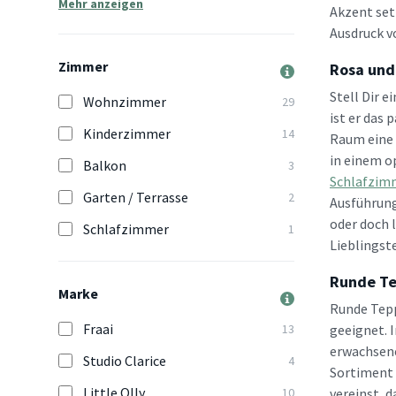
Mehr anzeigen
Akzent set
Ausdruck v
Zimmer
Rosa und
Stell Dir 
Wohnzimmer
29
ist er das
Kinderzimmer
14
Raum eine 
in einem o
Balkon
3
Schlafzim
Garten / Terrasse
2
Ausführung
oder doch 
Schlafzimmer
1
Lieblingst
Runde Te
Marke
Runde Tepp
Fraai
13
geeignet. 
erwachsene
Studio Clarice
4
Sortiment
Little Olly
10
vereinst, 