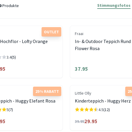
Stimmungsfotos
0
Produkte
OUTLET
Fraai
Hochflor - Lofty Orange
In- & Outdoor Teppich Rund 
Flower Rosa
3.4
(5)
.95
37.95
25% RABATT
2
Little Olly
ppich - Huggy Elefant Rosa
Kinderteppich - Huggy Herz
5
(7)
4.5
(12)
.95
29.95
39.95