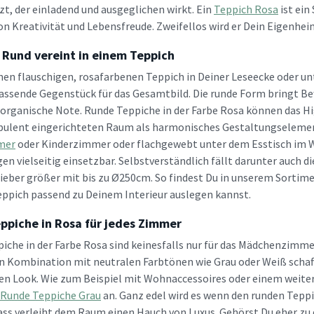
zt, der einladend und ausgeglichen wirkt. Ein
Teppich Rosa
ist ein
on Kreativität und Lebensfreude. Zweifellos wird er Dein Eigenhe
 Rund vereint in einem Teppich
einen flauschigen, rosafarbenen Teppich in Deiner Leseecke oder un
 passende Gegenstück für das Gesamtbild. Die runde Form bringt B
organische Note. Runde Teppiche in der Farbe Rosa können das H
pulent eingerichteten Raum als harmonisches Gestaltungselement
mer
oder Kinderzimmer oder flachgewebt unter dem Esstisch im W
en vielseitig einsetzbar. Selbstverständlich fällt darunter auch 
lieber größer mit bis zu Ø250cm. So findest Du in unserem Sortime
eppich passend zu Deinem Interieur auslegen kannst.
ppiche in Rosa für jedes Zimmer
iche in der Farbe Rosa sind keinesfalls nur für das Mädchenzimmer
In Kombination mit neutralen Farbtönen wie Grau oder Weiß schaf
n Look. Wie zum Beispiel mit Wohnaccessoires oder einem weiteren
Runde Teppiche Grau
an. Ganz edel wird es wenn den runden Teppi
dass verleiht dem Raum einen Hauch von Luxus. Gehörst Du eher zu