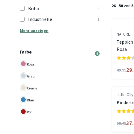
26
-
50
von
5
Boho
4
Industrielle
1
Mehr anzeigen
NATURL.
Teppich 
Rosa
Farbe
Rosa
29
49.95
Grau
Creme
Little Olly
Blau
Kinderte
Rot
37
50.45