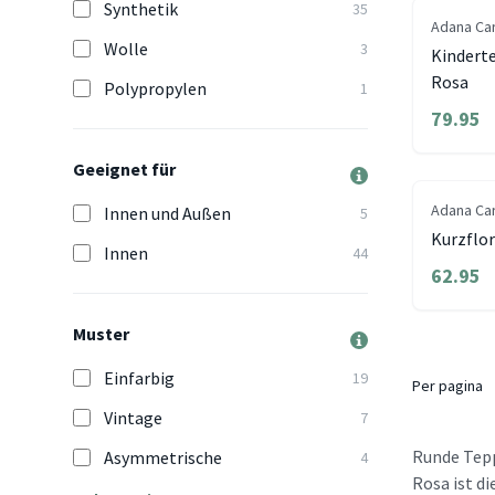
Synthetik
35
Adana Ca
Wolle
3
Kindert
Rosa
Polypropylen
1
79.95
Geeignet für
Adana Ca
Innen und Außen
5
Kurzflor
Innen
44
62.95
Muster
Einfarbig
19
Per pagina
Vintage
7
Runde Tepp
Asymmetrische
4
Rosa ist d