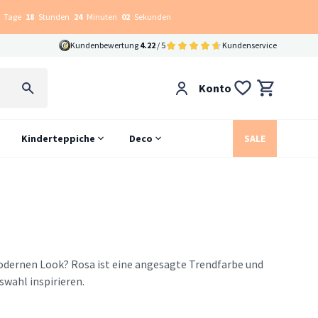
Tage
18
Stunden
24
Minuten
02
Sekunden
Kundenbewertung
4.22
/ 5
Kundenservice
Konto
Kinderteppiche
Deco
SALE
odernen Look? Rosa ist eine angesagte Trendfarbe und
swahl inspirieren.