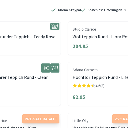
Klarna & Paypal
Kostenlose Lieferung ab 89 
Studio Clarice
runder Teppich – Teddy Rosa
Wollteppich Rund - Liora Ro
204.95
Adana Carpets
rer Teppich Rund - Clean
Hochflor Teppich Rund - Lif
4.6
(3)
62.95
PRE-SALE RABATT
25% R
arice
Little Olly