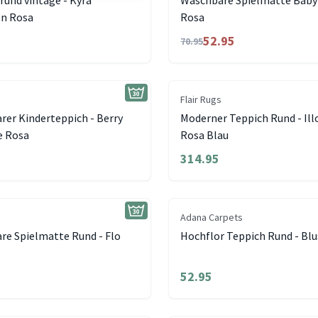
rund vintage - Kyra
Waschbare Spielmatte Baby 
on Rosa
Rosa
52.95
70.95
Flair Rugs
er Kinderteppich - Berry
Moderner Teppich Rund - Ill
e Rosa
Rosa Blau
314.95
Adana Carpets
re Spielmatte Rund - Flo
Hochflor Teppich Rund - Bl
52.95