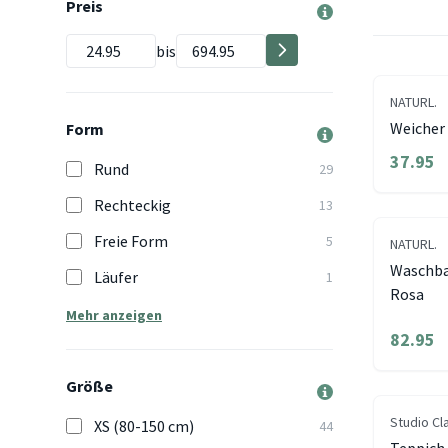
Preis
bis
NATURL.
Weicher 
Form
37.95
Rund
29
Rechteckig
13
Freie Form
5
NATURL.
Waschba
Läufer
1
Rosa
Mehr anzeigen
82.95
Größe
Studio Cl
XS (80-150 cm)
44