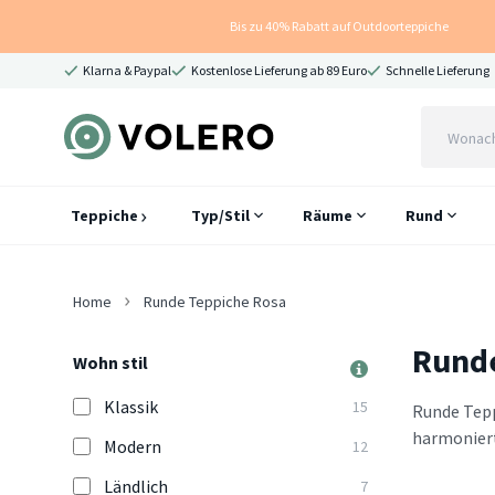
Bis zu 40% Rabatt auf Outdoorteppiche
Klarna & Paypal
Kostenlose Lieferung ab 89 Euro
Schnelle Lieferung
Teppiche
Typ/Stil
Räume
Rund
Home
Runde Teppiche Rosa
Runde
Wohn stil
Klassik
15
Runde Tepp
harmoniert
Modern
12
Ländlich
7