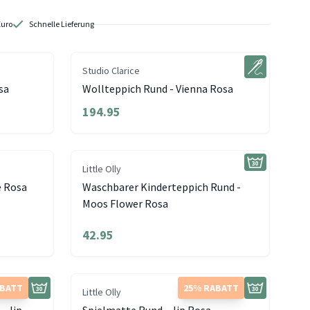
Euro
Schnelle Lieferung
Studio Clarice
sa
Wollteppich Rund - Vienna Rosa
194.95
Little Olly
e Rosa
Waschbarer Kinderteppich Rund -
Moos Flower Rosa
42.95
ABATT
25% RABATT
Little Olly