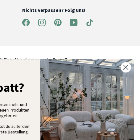
Nichts verpassen? Folg uns!
% Rabatt auf deine erste Bestellung
elde dich für unseren Newsletter an und entdecke neue
ollektionen, Angebote und Wohnideen als Erstes
att?
eiten mehr und
Anmelden
neuen Produkten
Angeboten.
ltst du außerdem
ste Bestellung.