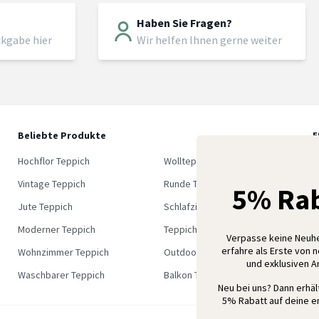
Haben Sie Fragen?
ckgabe hier
Wir helfen Ihnen gerne weiter
Beliebte Produkte
5
M
Hochflor Teppich
Wollteppich
K
Vintage Teppich
Runde Teppich
5% Rab
Jute Teppich
Schlafzimmer Teppich
Moderner Teppich
Teppich Outlet
Verpasse keine Neuh
erfahre als Erste von 
Wohnzimmer Teppich
Outdoor Teppich
und exklusiven 
Waschbarer Teppich
Balkon Teppich
Neu bei uns? Dann erhä
5% Rabatt auf deine er