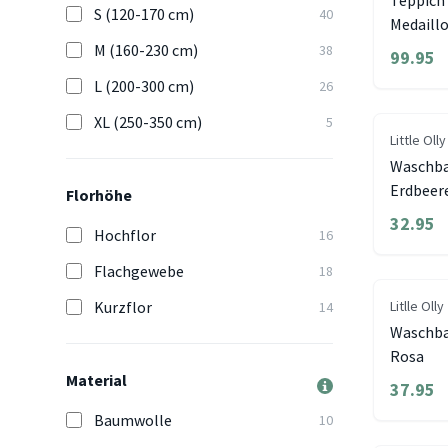
Teppich 
S (120-170 cm)
40
Medaill
M (160-230 cm)
38
99.95
L (200-300 cm)
26
XL (250-350 cm)
5
Little Olly
Waschbar
Erdbeer
Florhöhe
32.95
Hochflor
16
Flachgewebe
18
Kurzflor
Litlle Olly
14
Waschba
Rosa
Material
37.95
Baumwolle
10