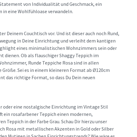
 Statement von Individualität und Geschmack, ein
im in eine Wohlfühloase verwandeln.
ter Deinem Couchtisch vor. Und ist dieser auch noch Rund,
ewegung in Deine Einrichtung und verleiht dem kantigen
ighlight eines minimalistischen Wohnzimmers sein oder
 dienen. Ob als flauschiger Shaggy Teppich im
ohnzimmer, Runde Teppiche Rosa sind in allen
die Größe. Sei es in einem kleineren Format ab Ø120cm
nt das richtige Format, so dass Du Dein neuen
 oder eine nostalgische Einrichtung im Vintage Stil
ft ein rosafarbener Teppich einen modernen,
 Teppich in der Farbe Grau. Schau Dir hierzu unser
ch Rosa mit metallischen Akzenten in Gold oder Silber
 den Mutigen in Sachen Einrichtungstrends? Wie wäre es