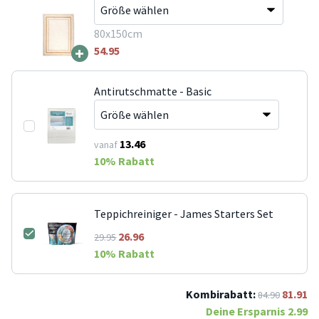
80x150cm
+
54.95
Antirutschmatte - Basic
13.46
vanaf
10
% Rabatt
Teppichreiniger - James Starters Set
26.96
29.95
10
% Rabatt
Kombirabatt:
81.91
84.90
Deine Ersparnis
2.99