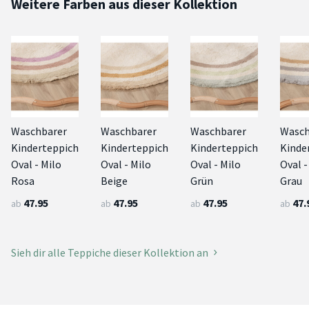
Weitere Farben aus dieser Kollektion
Waschbarer
Waschbarer
Waschbarer
Wasch
Kinderteppich
Kinderteppich
Kinderteppich
Kinde
Oval - Milo
Oval - Milo
Oval - Milo
Oval -
Rosa
Beige
Grün
Grau
47.95
47.95
47.95
47.
ab
ab
ab
ab
Sieh dir alle Teppiche dieser Kollektion an