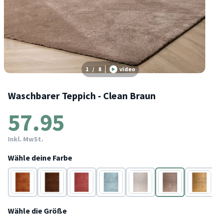
1
/
8
video
Waschbarer Teppich - Clean Braun
57.95
Inkl. MwSt.
Wähle deine Farbe
Braun
Braun
Rosa
Blau
Creme
Braun
Gold
Wähle die Größe