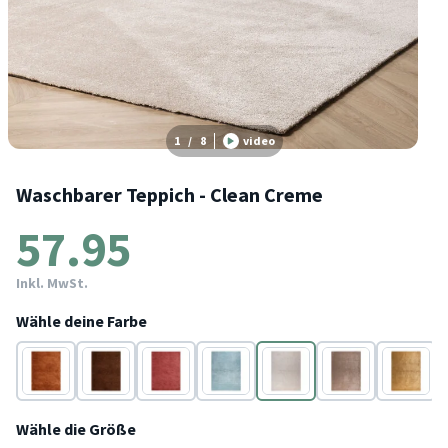
1
/
8
video
Waschbarer Teppich - Clean Creme
57.95
Inkl. MwSt.
Wähle deine Farbe
Braun
Braun
Rosa
Blau
Creme
Braun
Gold
Wähle die Größe