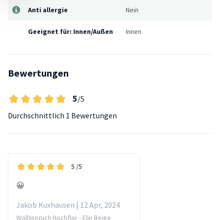
Anti allergie
Nein
Geeignet für: Innen/Außen
Innen
Bewertungen
5
/5
Durchschnittlich
1 Bewertungen
5
/5
😀
Jakob Kuxhausen | 12 Apr, 2024
Wollteppich Hochflor - Elin Beige