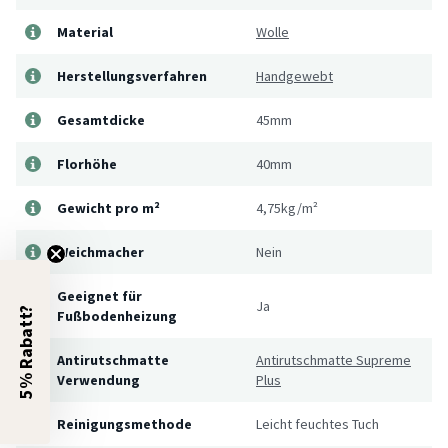
Material
Wolle
Herstellungsverfahren
Handgewebt
Gesamtdicke
45mm
Florhöhe
40mm
Gewicht pro m²
4,75kg/m²
Weichmacher
Nein
Geeignet für
Ja
5% Rabatt?
Fußbodenheizung
Antirutschmatte
Antirutschmatte Supreme
Verwendung
Plus
Reinigungsmethode
Leicht feuchtes Tuch