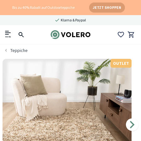
Bis zu 40% Rabatt auf Outdoorteppiche
JETZT SHOPPEN
Klarna & Paypal
menu
Teppiche
OUTLET