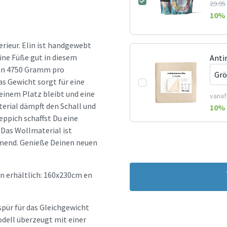
29.95
10
% 
erieur. Elin ist handgewebt
ine Füße gut in diesem
Anti
von 4750 Gramm pro
as Gewicht sorgt für eine
seinem Platz bleibt und eine
vanaf
erial dämpft den Schall und
10
% 
eppich schaffst Du eine
Das Wollmaterial ist
mend. Genieße Deinen neuen
n erhältlich: 160x230cm en
spür für das Gleichgewicht
dell überzeugt mit einer