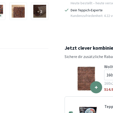
Heute bestellt – heute ver
Dein Teppich-Experte
+ 2
Kundenzufriedenheit: 4.22 vo
Jetzt clever kombini
Sichere dir zusätzliche Rab
Woll
160x
+
514.
Tepp