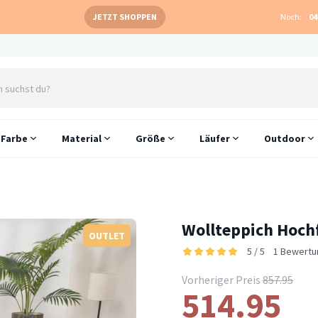
JETZT SHOPPEN
Noch:
04
Farbe
Material
Größe
Läufer
Outdoor
Wollteppich Hochf
OUTLET
5 / 5
1 Bewertu
Vorheriger Preis
857.95
514.95