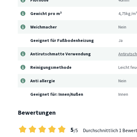
Florhöhe
40mm
Gewicht pro m²
4,75kg/m
Weichmacher
Nein
Geeignet für Fußbodenheizung
Ja
Antirutschmatte Verwendung
Antirutsc
Reinigungsmethode
Leicht fe
Anti allergie
Nein
Geeignet für: Innen/Außen
Innen
Bewertungen
5
/5
Durchschnittlich
1 Bewer