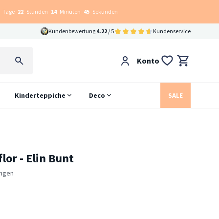
Tage
22
Stunden
14
Minuten
44
Sekunden
Kundenbewertung
4.22
/ 5
Kundenservice
Konto
Kinderteppiche
Deco
SALE
lor - Elin Bunt
ngen