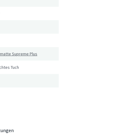
²
hmatte Supreme Plus
uchtes Tuch
tungen