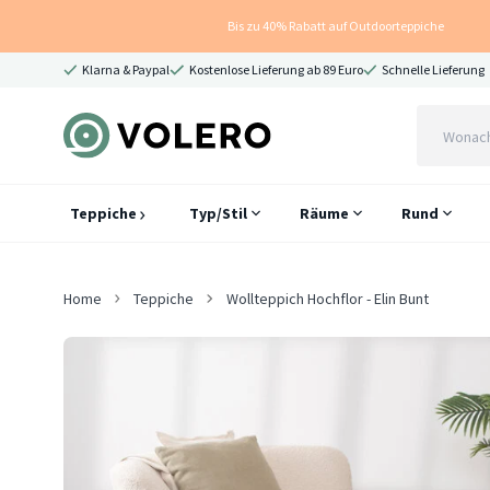
Bis zu 40% Rabatt auf Outdoorteppiche
Klarna & Paypal
Kostenlose Lieferung ab 89 Euro
Schnelle Lieferung
Teppiche
Typ/Stil
Räume
Rund
Home
Teppiche
Wollteppich Hochflor - Elin Bunt