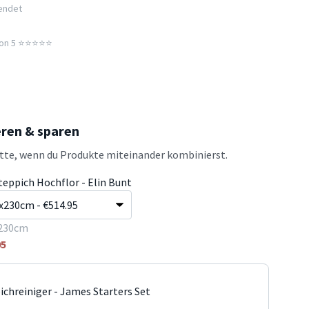
sendet
n 5 ⭐️⭐️⭐️⭐️⭐️
eren & sparen
atte, wenn du Produkte miteinander kombinierst.
teppich Hochflor - Elin Bunt
230cm
95
ichreiniger - James Starters Set