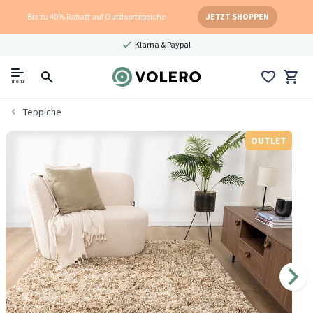
Bis zu 40% Rabatt auf Outdoorteppiche
JETZT SHOPPEN
Klarna & Paypal
menu
Teppiche
OUTLET