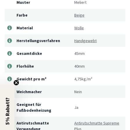
Muster
Meliert
Farbe
Beige
Material
Wolle
Herstellungsverfahren
Handgewebt
Gesamtdicke
45mm
Florhöhe
40mm
Gewicht pro m²
4,75kg/m²
Weichmacher
Nein
5% Rabatt?
Geeignet für
Ja
Fußbodenheizung
Antirutschmatte
Antirutschmatte Supreme
Verwendung
Plus