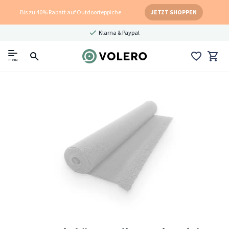
Bis zu 40% Rabatt auf Outdoorteppiche
JETZT SHOPPEN
Klarna & Paypal
menu