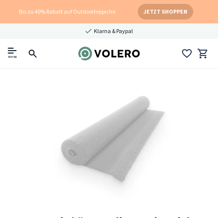
Bis zu 40% Rabatt auf Outdoorteppiche
JETZT SHOPPEN
Klarna & Paypal
menu